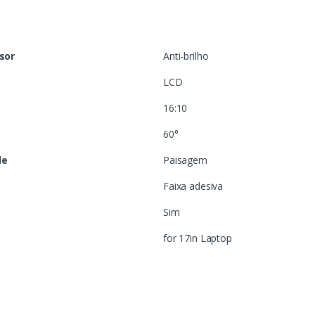
isor
Anti-brilho
LCD
16:10
60°
de
Paisagem
Faixa adesiva
Sim
for 17in Laptop