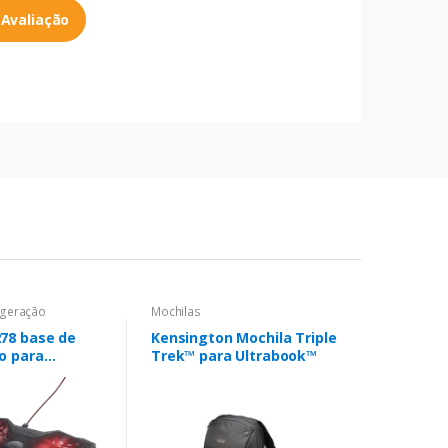
 Avaliação
igeração
Mochilas
278 base de
Kensington Mochila Triple
o para
Trek™ para Ultrabook™
 43,9 cm
o