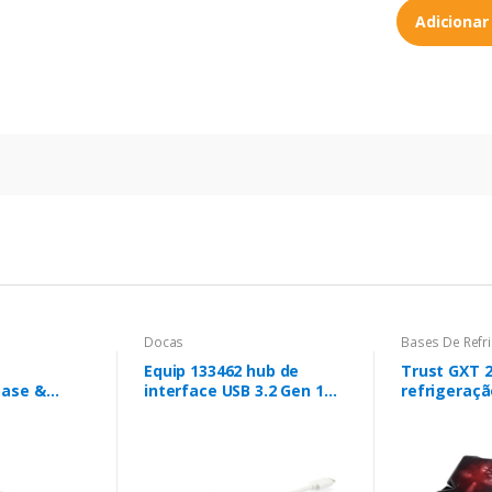
Adicionar
Docas
Bases De Refr
Equip 133462 hub de
Trust GXT 
ase &
interface USB 3.2 Gen 1
refrigeraçã
 portas Com
(3.1 Gen 1) Type-C Branco
computador
lt 4 Preto,
(17.3") Pret