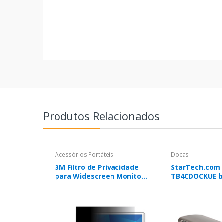
Produtos Relacionados
Acessórios Portáteis
Docas
3M Filtro de Privacidade
StarTech.com
para Widescreen Monitor
TB4CDOCKUE b
(16:10) 19,5"
duplicador de
fios Thunderbo
Cinzento