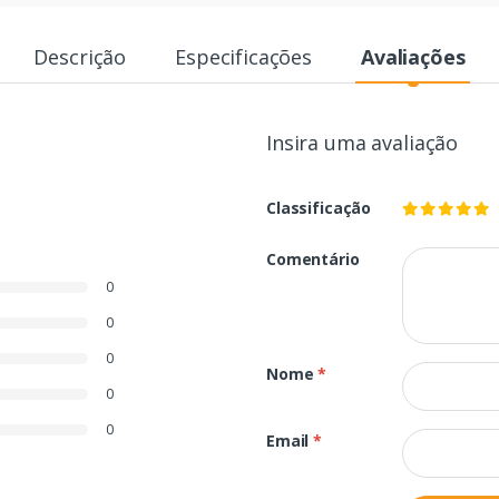
Descrição
Especificações
Avaliações
Insira uma avaliação
Classificação
Comentário
0
0
0
Nome
*
0
0
Email
*