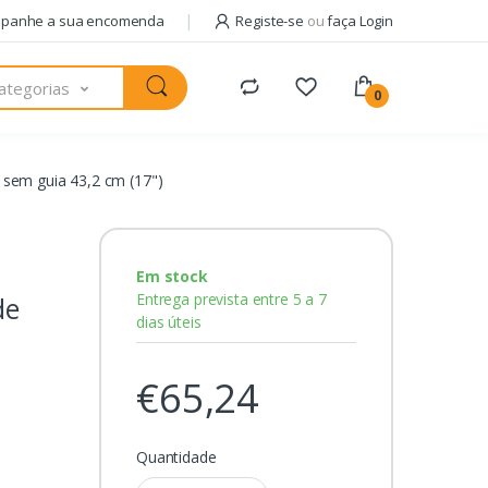
panhe a sua encomenda
Registe-se
ou
faça Login
ategorias
0
 sem guia 43,2 cm (17")
Em stock
Entrega prevista entre 5 a 7
de
dias úteis
€65,24
Quantidade