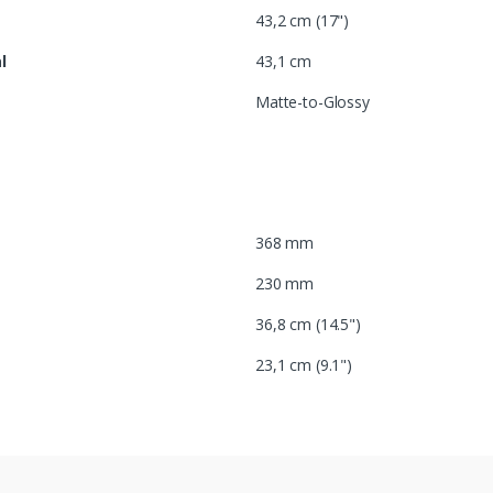
43,2 cm (17")
l
43,1 cm
Matte-to-Glossy
368 mm
230 mm
36,8 cm (14.5")
23,1 cm (9.1")