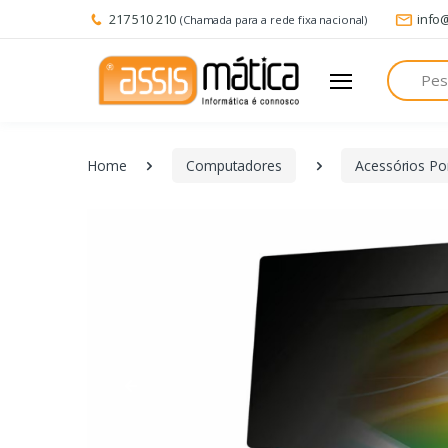
217 510 210
info
(Chamada para a rede fixa nacional)
Pesquisa
Home
Computadores
Acessórios Por