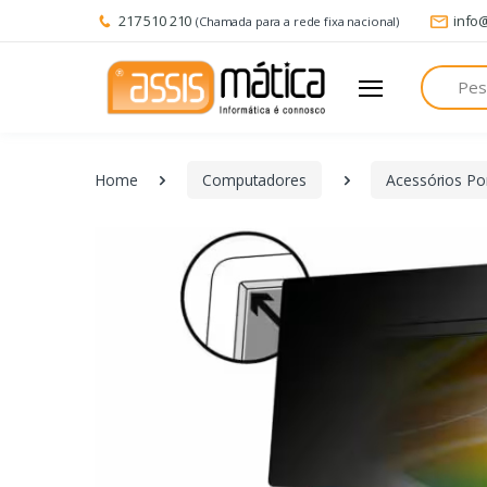
217 510 210
info
(Chamada para a rede fixa nacional)
Pesquisa
Home
Computadores
Acessórios Por