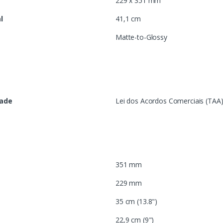
229 x 351 mm
l
41,1 cm
Matte-to-Glossy
dade
Lei dos Acordos Comerciais (TAA
351 mm
229 mm
35 cm (13.8")
22,9 cm (9")