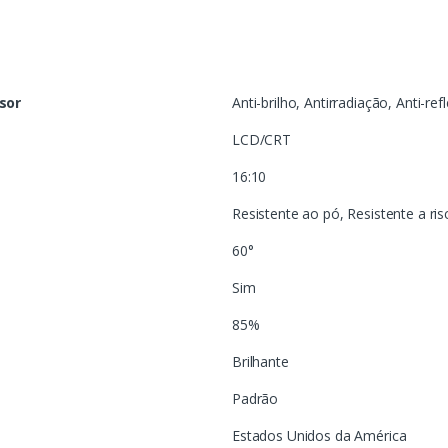
isor
Anti-brilho, Antirradiação, Anti-ref
LCD/CRT
16:10
Resistente ao pó, Resistente a ris
60°
Sim
85%
Brilhante
Padrão
Estados Unidos da América