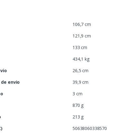
106,7 cm
121,9 cm
133 cm
434,1 kg
vio
26,5 cm
de envio
39,9 cm
io
3 cm
o
870 g
o
213 g
C)
50638060338570