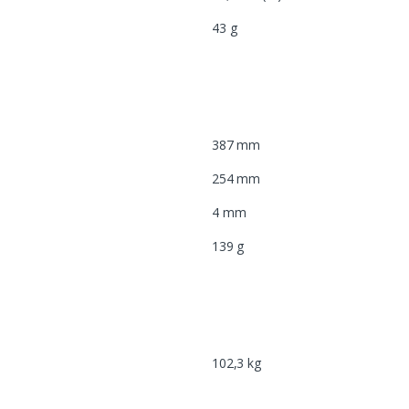
43 g
387 mm
254 mm
4 mm
139 g
102,3 kg