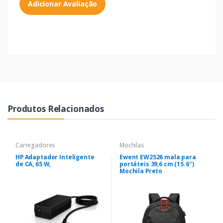
Adicionar Avaliação
Produtos Relacionados
Carregadores
Mochilas
HP Adaptador Inteligente
Ewent EW2526 mala para
de CA, 65 W,
portáteis 39,6 cm (15.6")
Mochila Preto