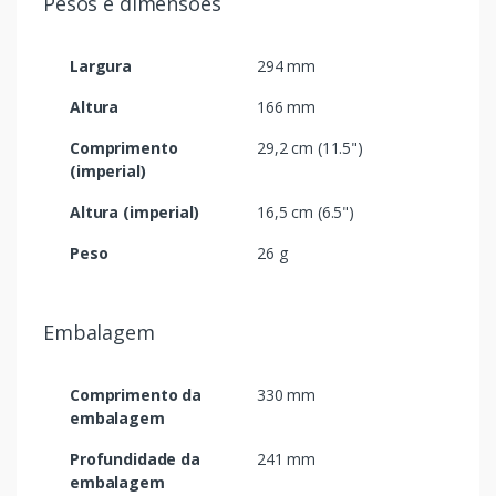
Pesos e dimensões
Largura
294 mm
Altura
166 mm
Comprimento
29,2 cm (11.5")
(imperial)
Altura (imperial)
16,5 cm (6.5")
Peso
26 g
Embalagem
Comprimento da
330 mm
embalagem
Profundidade da
241 mm
embalagem