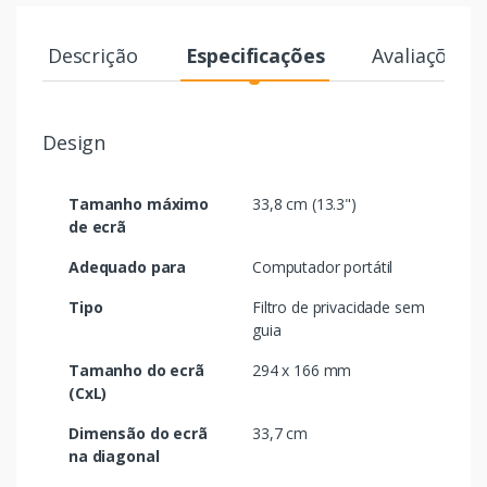
Descrição
Especificações
Avaliações
Design
Tamanho máximo
33,8 cm (13.3")
de ecrã
Adequado para
Computador portátil
Tipo
Filtro de privacidade sem
guia
Tamanho do ecrã
294 x 166 mm
(CxL)
Dimensão do ecrã
33,7 cm
na diagonal