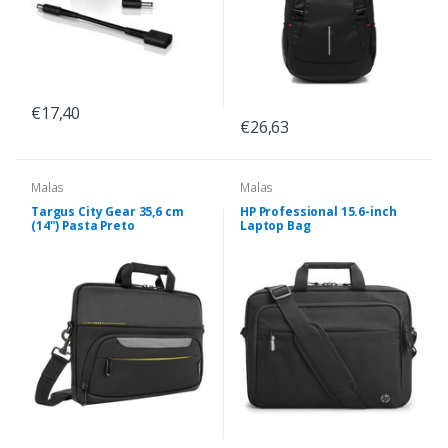
€17,40
€26,63
Malas
Malas
Targus City Gear 35,6 cm
HP Professional 15.6-inch
(14") Pasta Preto
Laptop Bag