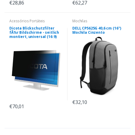
€28,86
€62,27
Acessórios Portáteis
Mochilas
Dicota Blickschutzfilter
DELL CP5625G 40,6 cm (16")
fÃ¼r Bildschirme - seitlich
Mochila Cinzento
montiert, universal (16:9)
€32,10
€70,01