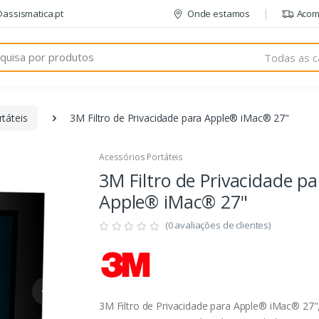
@assismatica.pt
Onde estamos
Acom
Todas as c
táteis
3M Filtro de Privacidade para Apple® iMac® 27"
Acessórios Portáteis
3M Filtro de Privacidade pa
Apple® iMac® 27"
(0 avaliações de clientes)
3M Filtro de Privacidade para Apple® iMac® 27"