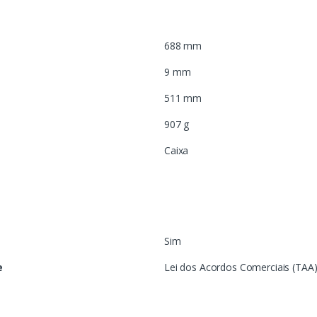
688 mm
9 mm
511 mm
907 g
Caixa
Sim
e
Lei dos Acordos Comerciais (TAA