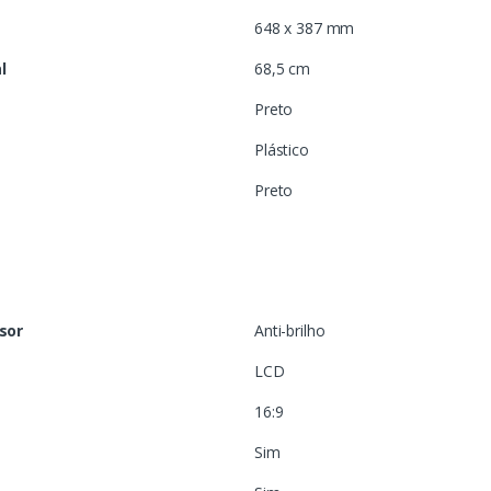
648 x 387 mm
l
68,5 cm
Preto
Plástico
Preto
isor
Anti-brilho
LCD
16:9
Sim