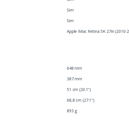
Sim
Sim
Apple iMac Retina 5K 27in (2010-2
648 mm
387 mm
51 cm (20.1")
68,8 cm (27.1")
893 g