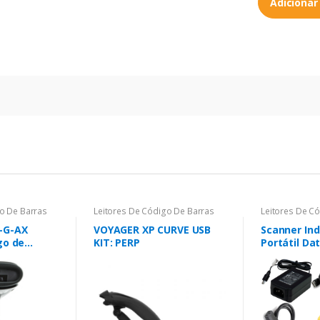
Adicionar
o De Barras
Leitores De Código De Barras
Leitores De C
-G-AX
VOYAGER XP CURVE USB
Scanner Ind
go de
KIT: PERP
Portátil Da
l 1D/2D
PBT9600-H