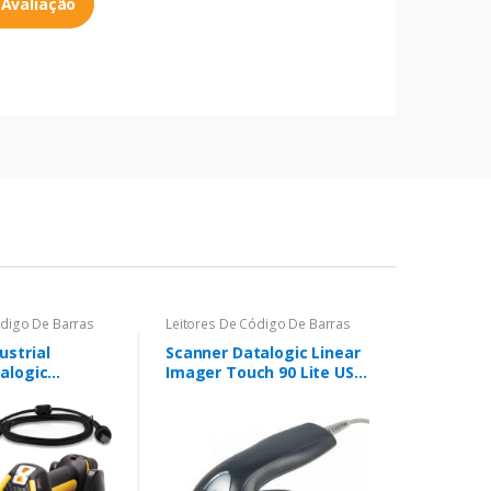
 Avaliação
ódigo De Barras
Leitores De Código De Barras
ustrial
Scanner Datalogic Linear
talogic
Imager Touch 90 Lite USB
P
Preto c/ Suporte