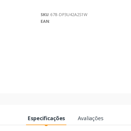
SKU
: 678-DP3U42A2S1W
EAN
:
Especificações
Avaliações