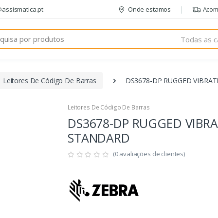
@assismatica.pt
Onde estamos
Acom
Todas as c
Leitores De Código De Barras
DS3678-DP RUGGED VIBRA
Leitores De Código De Barras
DS3678-DP RUGGED VIBR
STANDARD
(0 avaliações de clientes)