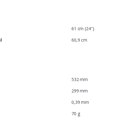
61 cm (24")
l
60,9 cm
532 mm
299 mm
0,39 mm
70 g