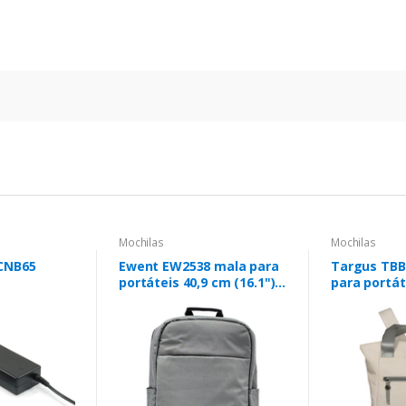
Mochilas
Mochilas
CNB65
Ewent EW2538 mala para
Targus TBB
portáteis 40,9 cm (16.1")
para portát
Interior 65
Mochila Cinzento
(16") Mochi