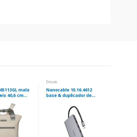
Docas
65113GL mala
Nanocable 10.16.4612
eis 40,6 cm
base & duplicador de
la Carvalho
portas Com fios USB 3.2
Gen 1 (3.1 Gen 1) Type-C
Cinzento