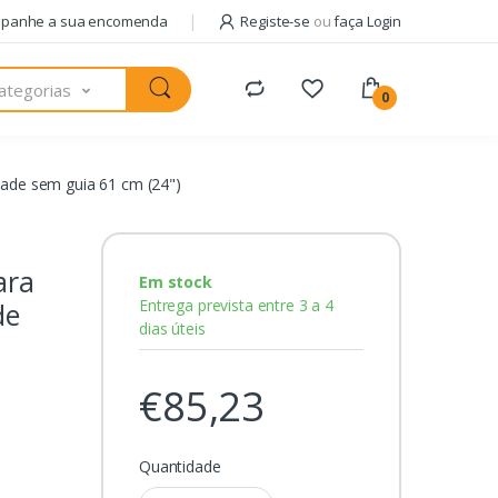
panhe a sua encomenda
Registe-se
ou
faça Login
ategorias
0
idade sem guia 61 cm (24")
ara
Em stock
Entrega prevista entre 3 a 4
de
dias úteis
€85,23
Quantidade