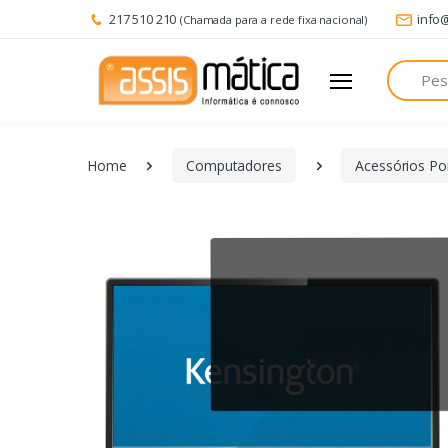
217 510 210
info
(Chamada para a rede fixa nacional)
Pesquisa
Home
Computadores
Acessórios Por