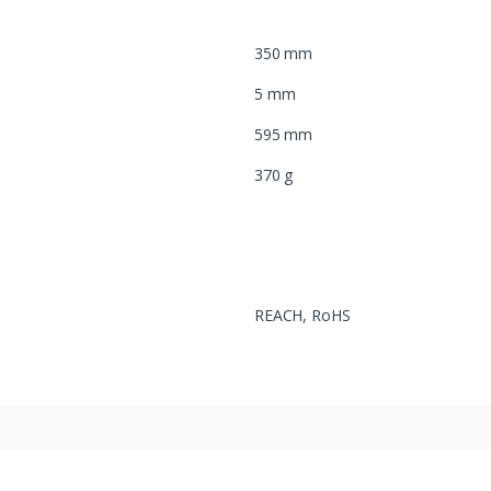
350 mm
5 mm
595 mm
370 g
REACH, RoHS