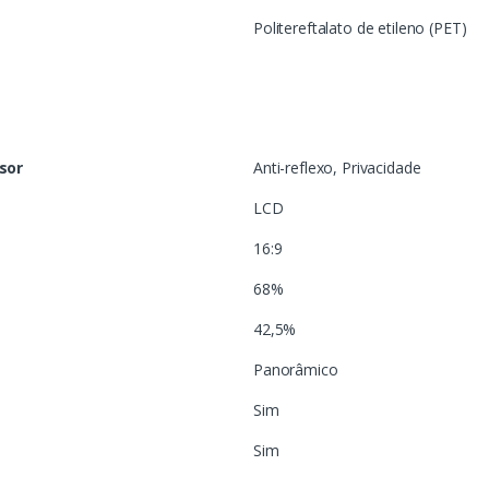
Politereftalato de etileno (PET)
isor
Anti-reflexo, Privacidade
LCD
16:9
68%
42,5%
Panorâmico
Sim
Sim