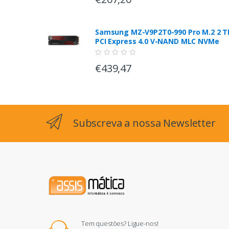
Samsung MZ-V9P2T0-990 Pro M.2 2 T
PCI Express 4.0 V-NAND MLC NVMe
€439,47
Subscreva a nossa Newsletter
Tem questões? Ligue-nos!