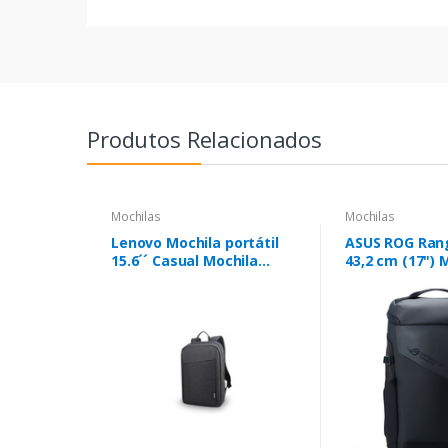
Produtos Relacionados
Mochilas
Mochilas
Lenovo Mochila portátil
ASUS ROG Ran
15.6´´ Casual Mochila
43,2 cm (17") 
Black
Preto