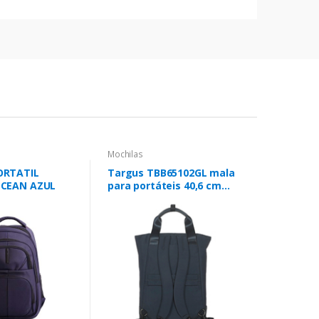
Mochilas
ORTATIL
Targus TBB65102GL mala
OCEAN AZUL
para portáteis 40,6 cm
(16") Mochila Azul