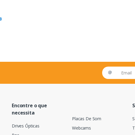
B
Email address
Encontre o que
S
necessita
Placas De Som
S
Drives Ópticas
Webcams
T