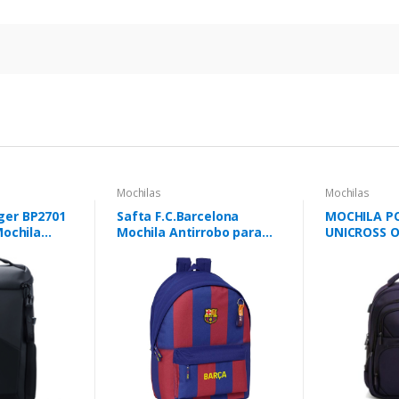
Mochilas
Mochilas
ger BP2701
Safta F.C.Barcelona
MOCHILA P
Mochila
Mochila Antirrobo para
UNICROSS 
Portatil hasta 15.6" -
Bolsillo para Tablet hasta
11" - USB Integrado -
Cremallera con Doble
Tirador - 31x44x18cm -
Color Rojo y Azul