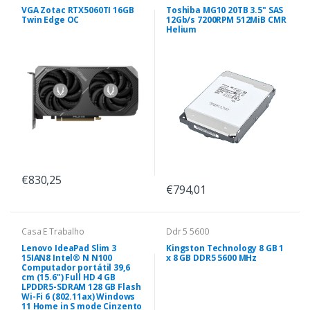
VGA Zotac RTX5060TI 16GB
Toshiba MG10 20TB 3.5" SAS
Twin Edge OC
12Gb/s 7200RPM 512MiB CMR
Helium
€830,25
€794,01
Casa E Trabalho
Ddr 5 5600
Lenovo IdeaPad Slim 3
Kingston Technology 8 GB 1
15IAN8 Intel® N N100
x 8 GB DDR5 5600 MHz
Computador portátil 39,6
cm (15.6") Full HD 4 GB
LPDDR5-SDRAM 128 GB Flash
Wi-Fi 6 (802.11ax) Windows
11 Home in S mode Cinzento