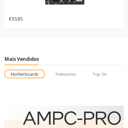
€93,85
Mais Vendidos
Motherboards
Televisões
Top 20
Etiquetas
Brother BCS-1J074102-121
etiqueta para impressão