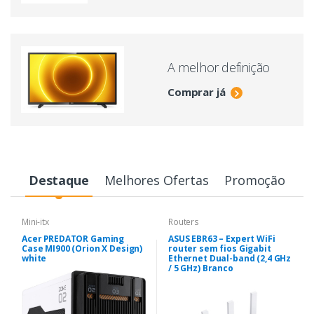
A melhor definição
Comprar já
Destaque
Melhores Ofertas
Promoção
Mini-itx
Routers
Acer PREDATOR Gaming
ASUS EBR63 – Expert WiFi
Case MI900 (Orion X Design)
router sem fios Gigabit
white
Ethernet Dual-band (2,4 GHz
/ 5 GHz) Branco