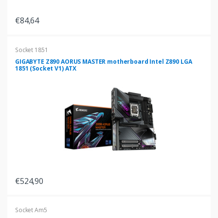
€84,64
Socket 1851
GIGABYTE Z890 AORUS MASTER motherboard Intel Z890 LGA
1851 (Socket V1) ATX
€524,90
Socket Am5