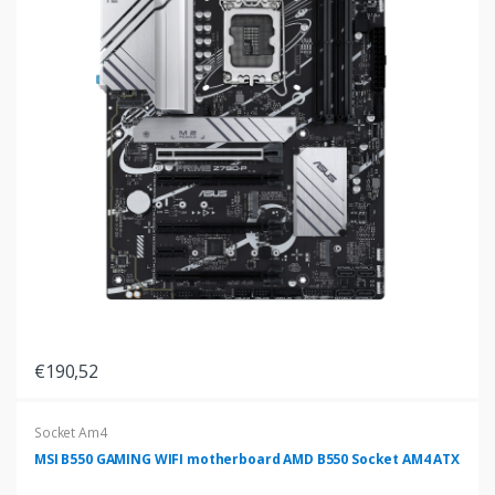
€190,52
Socket Am4
MSI B550 GAMING WIFI motherboard AMD B550 Socket AM4 ATX