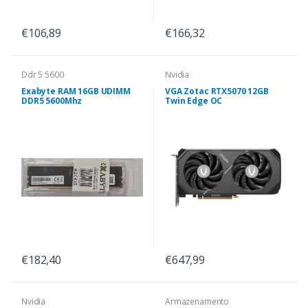
€106,89
€166,32
Ddr 5 5600
Nvidia
Exabyte RAM 16GB UDIMM
VGA Zotac RTX5070 12GB
DDR5 5600Mhz
Twin Edge OC
€182,40
€647,99
Nvidia
Armazenamento