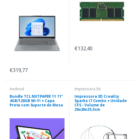
€132,40
€319,77
Android
Impressora 3d
Bundle TCL NXTPAPER 11 11"
Impressora 3D Creality
4GB/128GB Wi-Fi + Capa
Sparkx i7 Combo + Unidade
Preta com Suporte de Mesa
CFS - Volume de
26x26x25,5cm