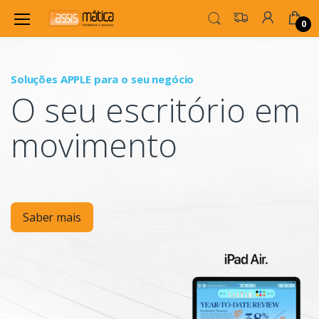
0
Soluções APPLE para o seu negócio
P
O seu escritório em
Mo
movimento
Saber mais