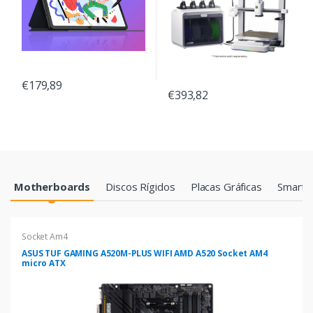
€179,89
€393,82
Products Grid
Motherboards
Discos Rígidos
Placas Gráficas
Smartp
Socket Am4
ASUS TUF GAMING A520M-PLUS WIFI AMD A520 Socket AM4
micro ATX