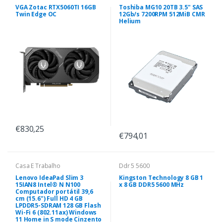
VGA Zotac RTX5060TI 16GB
Toshiba MG10 20TB 3.5" SAS
Twin Edge OC
12Gb/s 7200RPM 512MiB CMR
Helium
€830,25
€794,01
Casa E Trabalho
Ddr 5 5600
Lenovo IdeaPad Slim 3
Kingston Technology 8 GB 1
15IAN8 Intel® N N100
x 8 GB DDR5 5600 MHz
Computador portátil 39,6
cm (15.6") Full HD 4 GB
LPDDR5-SDRAM 128 GB Flash
Wi-Fi 6 (802.11ax) Windows
11 Home in S mode Cinzento