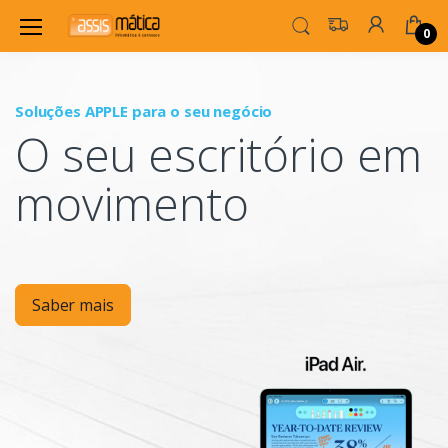
0
Soluções APPLE para o seu negócio
P
O seu escritório em
Mo
movimento
Saber mais