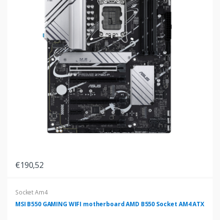
€190,52
Socket Am4
MSI B550 GAMING WIFI motherboard AMD B550 Socket AM4 ATX