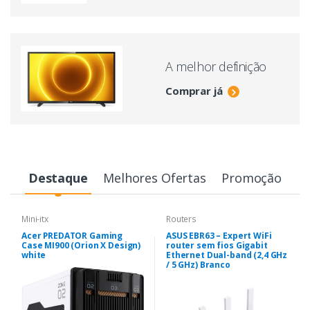
A melhor definição
Comprar já
Destaque
Melhores Ofertas
Promoção
Mini-itx
Routers
Acer PREDATOR Gaming
ASUS EBR63 – Expert WiFi
Case MI900 (Orion X Design)
router sem fios Gigabit
white
Ethernet Dual-band (2,4 GHz
/ 5 GHz) Branco