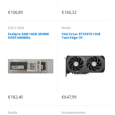
€106,89
€166,32
Ddr 5 5600
Nvidia
Exabyte RAM 16GB UDIMM
VGA Zotac RTX5070 12GB
DDR5 5600Mhz
Twin Edge OC
€182,40
€647,99
Nvidia
Armazenamento