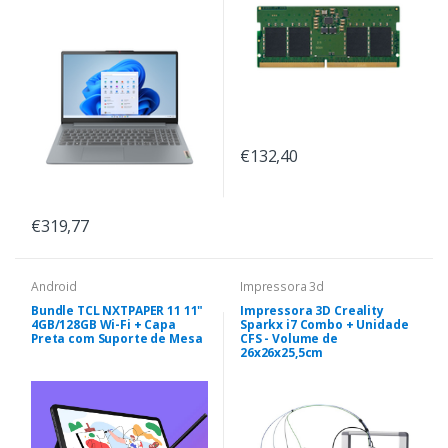
€132,40
€319,77
Android
Impressora 3d
Bundle TCL NXTPAPER 11 11"
Impressora 3D Creality
4GB/128GB Wi-Fi + Capa
Sparkx i7 Combo + Unidade
Preta com Suporte de Mesa
CFS - Volume de
26x26x25,5cm