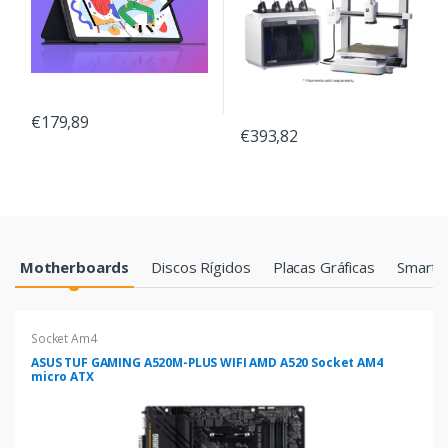
€179,89
€393,82
Products Grid
Motherboards
Discos Rígidos
Placas Gráficas
Smartp
Socket Am4
ASUS TUF GAMING A520M-PLUS WIFI AMD A520 Socket AM4
micro ATX