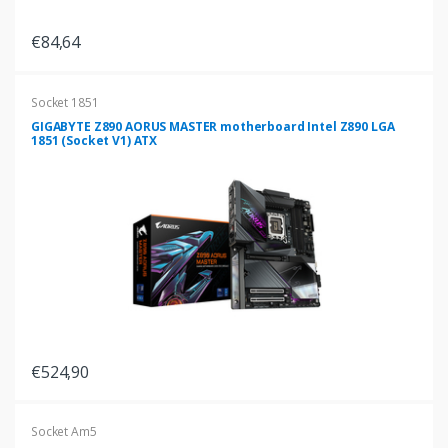
€84,64
Socket 1851
GIGABYTE Z890 AORUS MASTER motherboard Intel Z890 LGA
1851 (Socket V1) ATX
€524,90
Socket Am5