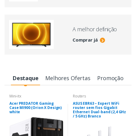
A melhor definição
Comprar já
Destaque
Melhores Ofertas
Promoção
Mini-itx
Routers
Acer PREDATOR Gaming
ASUS EBR63 – Expert WiFi
Case MI900 (Orion X Design)
router sem fios Gigabit
white
Ethernet Dual-band (2,4 GHz
/ 5 GHz) Branco