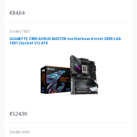
€84,64
Socket 1851
GIGABYTE Z890 AORUS MASTER motherboard Intel Z890 LGA
1851 (Socket V1) ATX
€524,90
Socket Am5