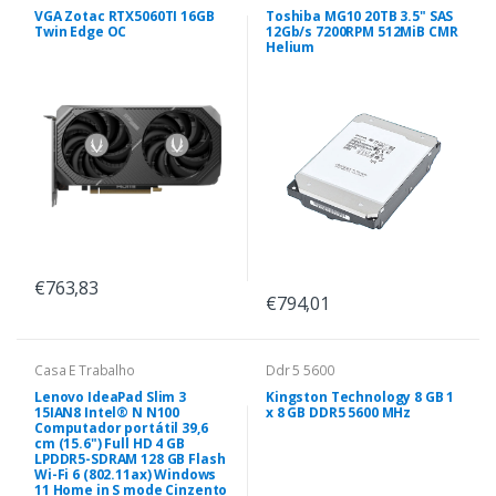
VGA Zotac RTX5060TI 16GB
Toshiba MG10 20TB 3.5" SAS
Twin Edge OC
12Gb/s 7200RPM 512MiB CMR
Helium
€763,83
€794,01
Casa E Trabalho
Ddr 5 5600
Lenovo IdeaPad Slim 3
Kingston Technology 8 GB 1
15IAN8 Intel® N N100
x 8 GB DDR5 5600 MHz
Computador portátil 39,6
cm (15.6") Full HD 4 GB
LPDDR5-SDRAM 128 GB Flash
Wi-Fi 6 (802.11ax) Windows
11 Home in S mode Cinzento