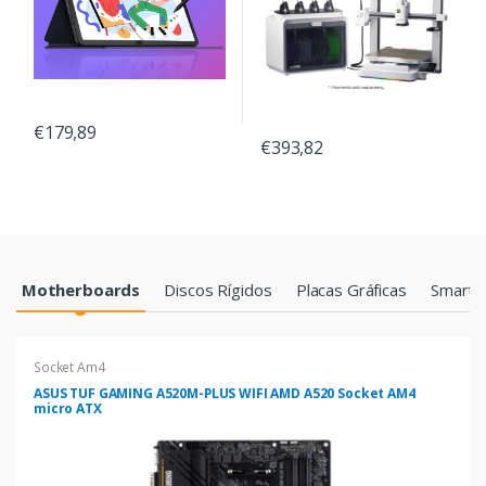
€179,89
€393,82
Products Grid
Motherboards
Discos Rígidos
Placas Gráficas
Smartp
Socket Am4
ASUS TUF GAMING A520M-PLUS WIFI AMD A520 Socket AM4
micro ATX