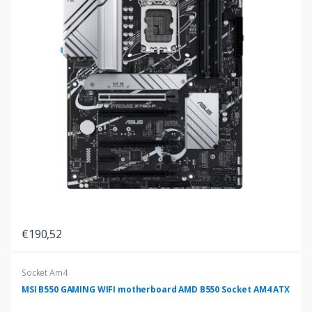
€190,52
Socket Am4
MSI B550 GAMING WIFI motherboard AMD B550 Socket AM4 ATX