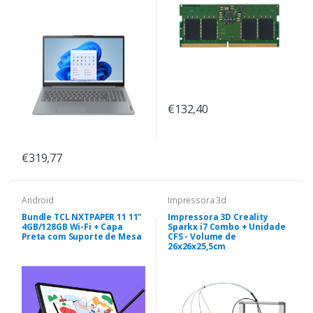
€132,40
€319,77
Android
Impressora 3d
Bundle TCL NXTPAPER 11 11"
Impressora 3D Creality
4GB/128GB Wi-Fi + Capa
Sparkx i7 Combo + Unidade
Preta com Suporte de Mesa
CFS - Volume de
26x26x25,5cm