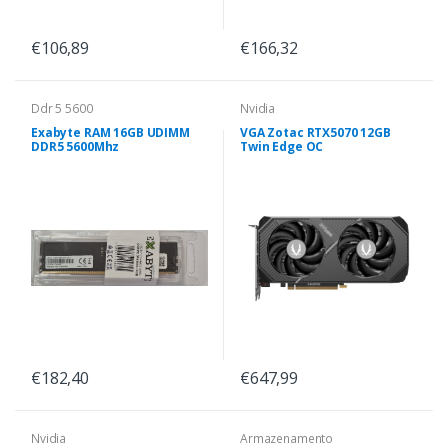
€106,89
€166,32
Ddr 5 5600
Nvidia
Exabyte RAM 16GB UDIMM
VGA Zotac RTX5070 12GB
DDR5 5600Mhz
Twin Edge OC
€182,40
€647,99
Nvidia
Armazenamento