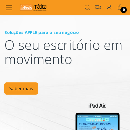
0
Soluções APPLE para o seu negócio
P
O seu escritório em
Mo
movimento
Saber mais