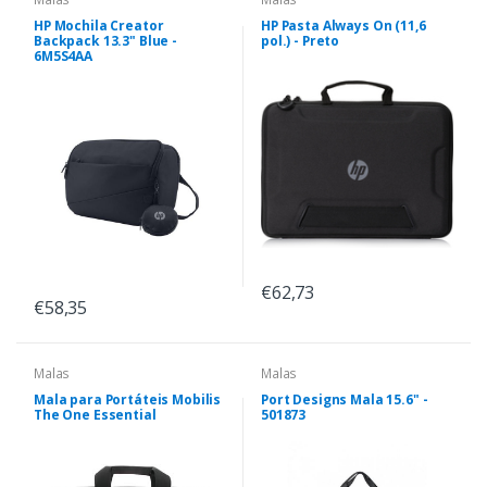
HP Mochila Creator
HP Pasta Always On (11,6
Backpack 13.3" Blue -
pol.) - Preto
6M5S4AA
€62,73
€58,35
Malas
Malas
Mala para Portáteis Mobilis
Port Designs Mala 15.6" -
The One Essential
501873