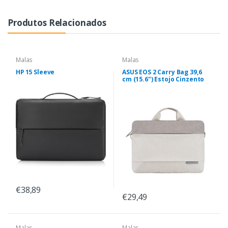
Produtos Relacionados
Malas
Malas
HP 15 Sleeve
ASUS EOS 2 Carry Bag 39,6
cm (15.6") Estojo Cinzento
€38,89
€29,49
Malas
Malas