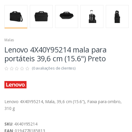
Malas
Lenovo 4X40Y95214 mala para
portáteis 39,6 cm (15.6") Preto
(0 avaliações de clientes)
Lenovo 4X40Y95214, Mala, 39,6 cm (15.6"), Faixa para ombro,
310 g
SKU
: 4X40Y95214
EAN
: 0194778185813