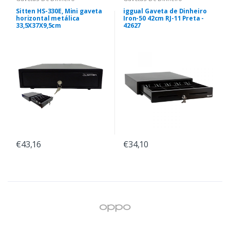
Sitten HS-330E, Mini gaveta
iggual Gaveta de Dinheiro
horizontal metálica
Iron-50 42cm RJ-11 Preta -
33,5X37X9,5cm
42627
€43,16
€34,10