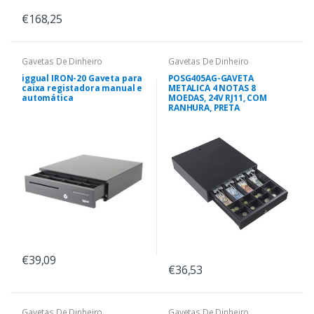
€168,25
Gavetas De Dinheiro
Gavetas De Dinheiro
iggual IRON-20 Gaveta para
POSG405AG-GAVETA
caixa registadora manual e
METALICA 4 NOTAS 8
automática
MOEDAS, 24V RJ11, COM
RANHURA, PRETA
€39,09
€36,53
Gavetas De Dinheiro
Gavetas De Dinheiro