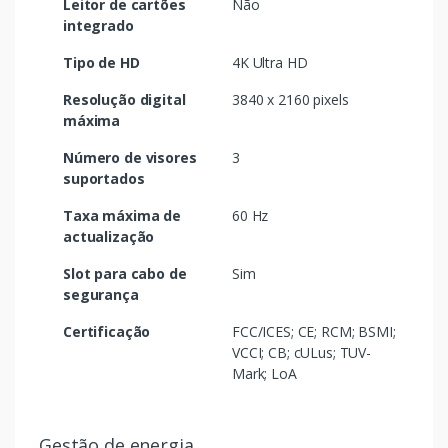
Leitor de cartões
Não
integrado
Tipo de HD
4K Ultra HD
Resolução digital
3840 x 2160 pixels
máxima
Número de visores
3
suportados
Taxa máxima de
60 Hz
actualização
Slot para cabo de
Sim
segurança
Certificação
FCC/ICES; CE; RCM; BSMI;
VCCI; CB; cULus; TUV-
Mark; LoA
Gestão de energia