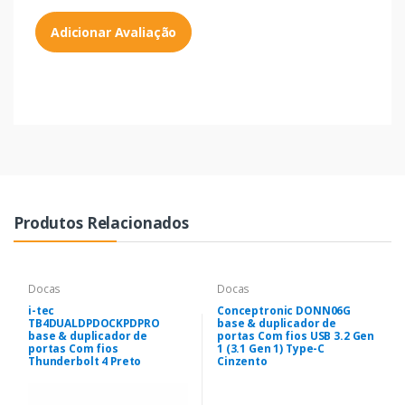
Adicionar Avaliação
Produtos Relacionados
Docas
Docas
i-tec
Conceptronic DONN06G
TB4DUALDPDOCKPDPRO
base & duplicador de
base & duplicador de
portas Com fios USB 3.2 Gen
portas Com fios
1 (3.1 Gen 1) Type-C
Thunderbolt 4 Preto
Cinzento