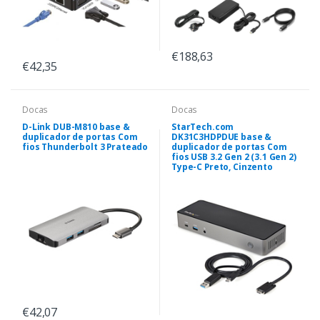
€188,63
€42,35
Docas
Docas
D-Link DUB-M810 base &
StarTech.com
duplicador de portas Com
DK31C3HDPDUE base &
fios Thunderbolt 3 Prateado
duplicador de portas Com
fios USB 3.2 Gen 2 (3.1 Gen 2)
Type-C Preto, Cinzento
€42,07