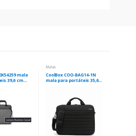
Malas
0X54259 mala
CoolBox COO-BAG14-1N
eis 39,6 cm
mala para portáteis 35,6
zento
cm (14") Estojo Preto