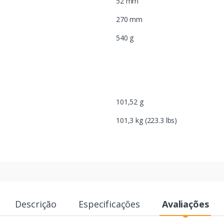
52 mm
270 mm
540 g
101,52 g
101,3 kg (223.3 lbs)
Descrição
Especificações
Avaliações