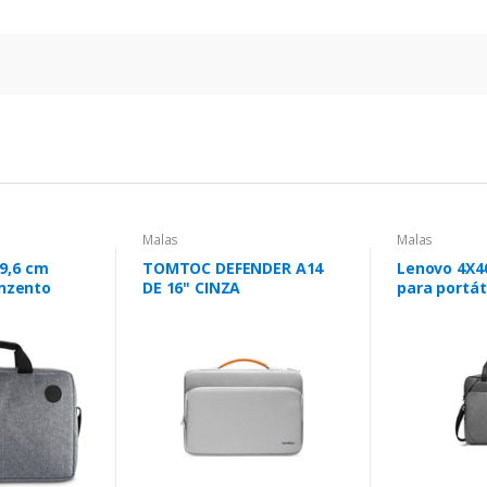
Malas
Malas
9,6 cm
TOMTOC DEFENDER A14
Lenovo 4X4
inzento
DE 16" CINZA
para portát
(15.6") Cin