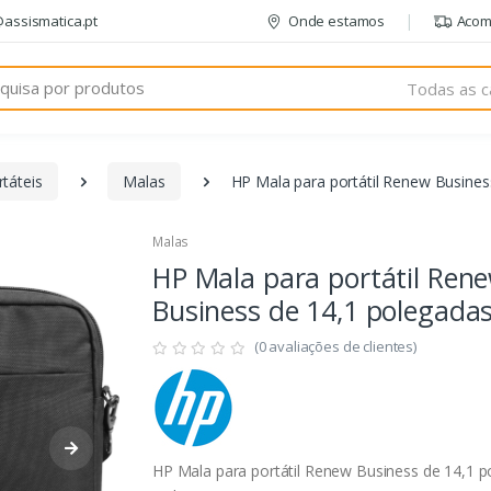
@assismatica.pt
Onde estamos
Acom
Todas as c
táteis
Malas
HP Mala para portátil Renew Busines
Malas
HP Mala para portátil Ren
Business de 14,1 polegada
(0 avaliações de clientes)
HP Mala para portátil Renew Business de 14,1 p