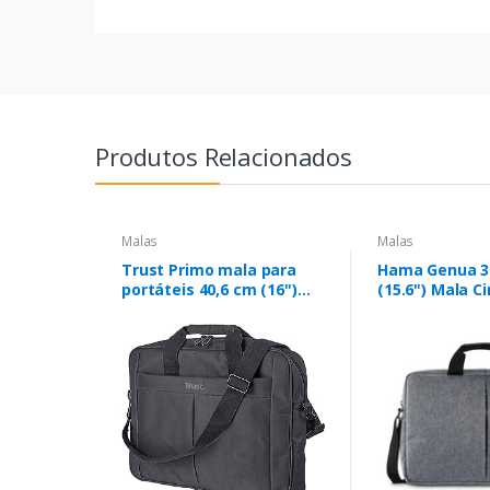
Produtos Relacionados
Malas
Malas
Trust Primo mala para
Hama Genua 3
portáteis 40,6 cm (16")
(15.6") Mala C
Pasta Preto