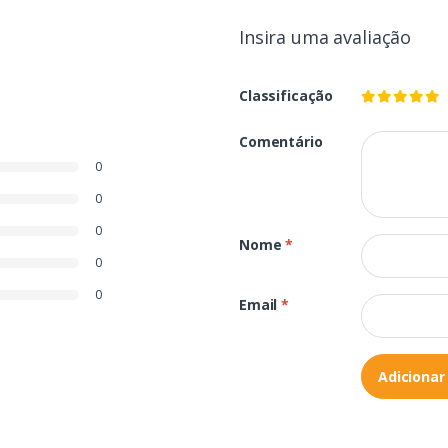
Insira uma avaliação
Classificação
Comentário
0
0
0
Nome
*
0
0
Email
*
Adicionar