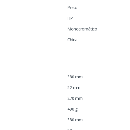
Preto
HP
Monocromático
China
380 mm
52 mm
270 mm
490 g
380 mm