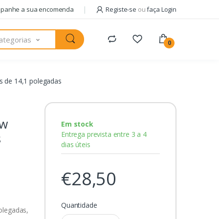
panhe a sua encomenda
Registe-se
ou
faça Login
ategorias
0
s de 14,1 polegadas
ew
Em stock
Entrega prevista entre 3 a 4
s
dias úteis
€28,50
Quantidade
olegadas,