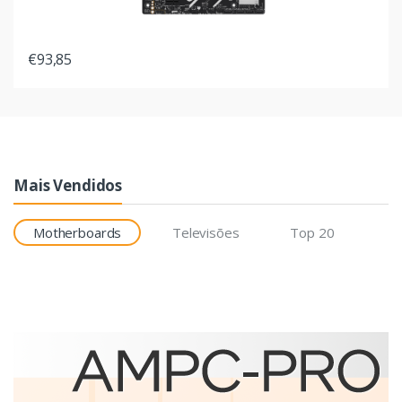
€93,85
Mais Vendidos
Motherboards
Televisões
Top 20
Etiquetas
Brother BCS-1J074102-121
etiqueta para impressão