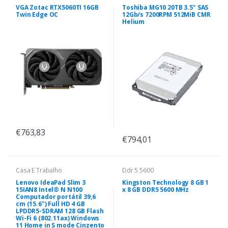
VGA Zotac RTX5060TI 16GB
Toshiba MG10 20TB 3.5" SAS
Twin Edge OC
12Gb/s 7200RPM 512MiB CMR
Helium
€763,83
€794,01
Casa E Trabalho
Ddr 5 5600
Lenovo IdeaPad Slim 3
Kingston Technology 8 GB 1
15IAN8 Intel® N N100
x 8 GB DDR5 5600 MHz
Computador portátil 39,6
cm (15.6") Full HD 4 GB
LPDDR5-SDRAM 128 GB Flash
Wi-Fi 6 (802.11ax) Windows
11 Home in S mode Cinzento