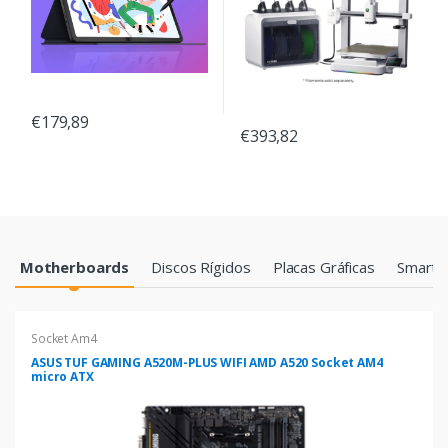
€179,89
€393,82
Products Grid
Motherboards
Discos Rígidos
Placas Gráficas
Smartp
Socket Am4
ASUS TUF GAMING A520M-PLUS WIFI AMD A520 Socket AM4
micro ATX