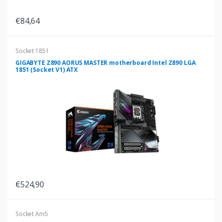
€84,64
Socket 1851
GIGABYTE Z890 AORUS MASTER motherboard Intel Z890 LGA
1851 (Socket V1) ATX
€524,90
Socket Am5