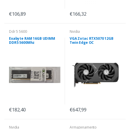
€106,89
€166,32
Ddr 5 5600
Nvidia
Exabyte RAM 16GB UDIMM
VGA Zotac RTX5070 12GB
DDR5 5600Mhz
Twin Edge OC
€182,40
€647,99
Nvidia
Armazenamento