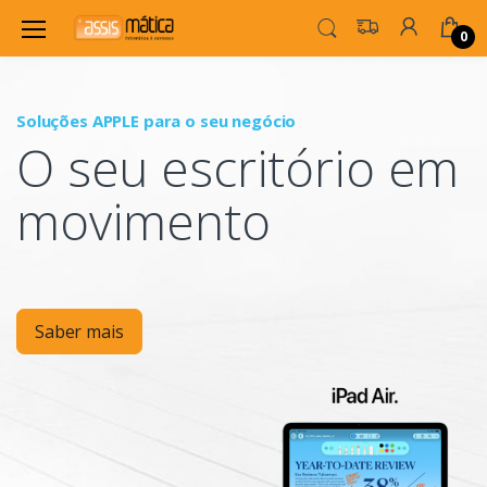
0
Soluções APPLE para o seu negócio
P
O seu escritório em
Mo
movimento
Saber mais