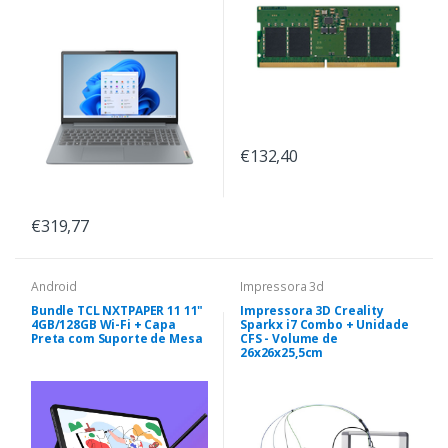
€132,40
€319,77
Android
Impressora 3d
Bundle TCL NXTPAPER 11 11"
Impressora 3D Creality
4GB/128GB Wi-Fi + Capa
Sparkx i7 Combo + Unidade
Preta com Suporte de Mesa
CFS - Volume de
26x26x25,5cm