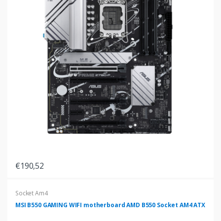
€190,52
Socket Am4
MSI B550 GAMING WIFI motherboard AMD B550 Socket AM4 ATX