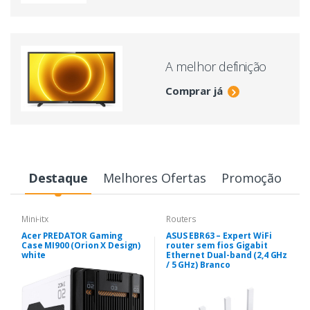
A melhor definição
Comprar já
Destaque
Melhores Ofertas
Promoção
Mini-itx
Routers
Acer PREDATOR Gaming
ASUS EBR63 – Expert WiFi
Case MI900 (Orion X Design)
router sem fios Gigabit
white
Ethernet Dual-band (2,4 GHz
/ 5 GHz) Branco