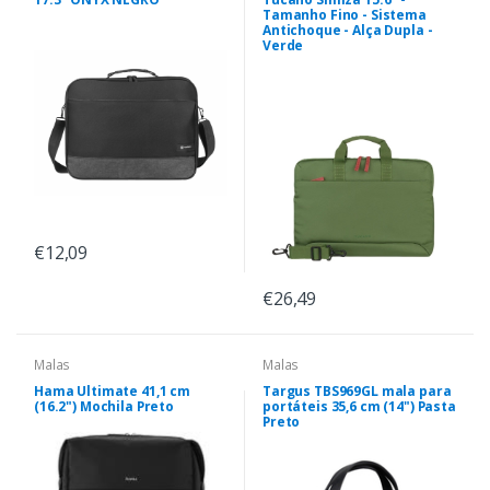
Tamanho Fino - Sistema
Antichoque - Alça Dupla -
Verde
€12,09
€26,49
Malas
Malas
Hama Ultimate 41,1 cm
Targus TBS969GL mala para
(16.2") Mochila Preto
portáteis 35,6 cm (14") Pasta
Preto