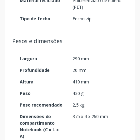
Material reciclado
Politereftalato de etileno
(PET)
Tipo de fecho
Fecho zip
Pesos e dimensões
Largura
290 mm
Profundidade
20 mm
Altura
410 mm
Peso
430 g
Peso recomendado
2,5 kg
Dimensões do
375 x 4 x 260 mm
compartimento
Notebook (C x L x
A)