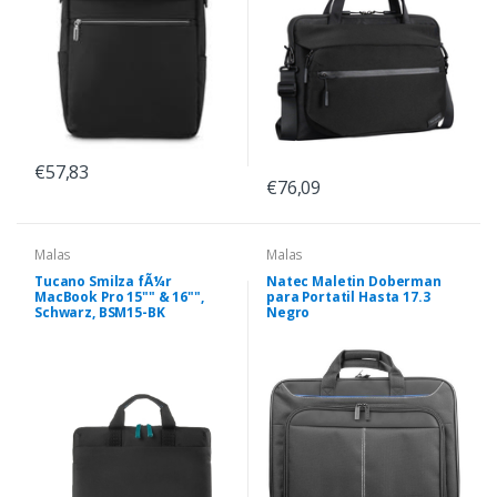
€57,83
€76,09
Malas
Malas
Tucano Smilza fÃ¼r
Natec Maletin Doberman
MacBook Pro 15"" & 16"",
para Portatil Hasta 17.3
Schwarz, BSM15-BK
Negro