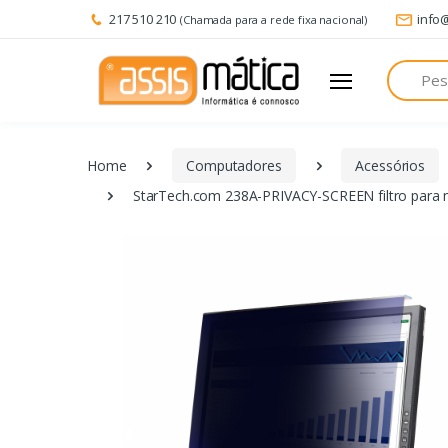
217 510 210
info
(Chamada para a rede fixa nacional)
Pesquisa
Home
Computadores
Acessórios
StarTech.com 238A-PRIVACY-SCREEN filtro para mo