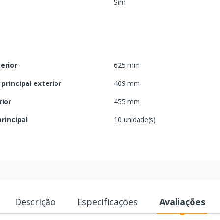
Sim
terior
625 mm
rincipal exterior
409 mm
rior
455 mm
rincipal
10 unidade(s)
Descrição
Especificações
Avaliações