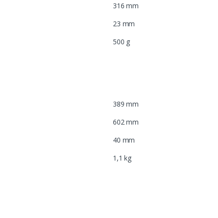
316 mm
23 mm
500 g
389 mm
602 mm
40 mm
1,1 kg