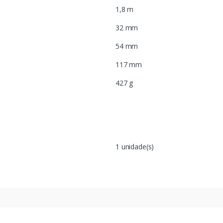
1,8 m
32 mm
54 mm
117 mm
427 g
1 unidade(s)