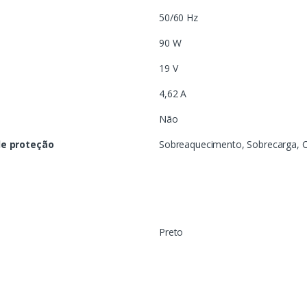
50/60 Hz
90 W
19 V
4,62 A
Não
de proteção
Sobreaquecimento, Sobrecarga, Cu
Preto