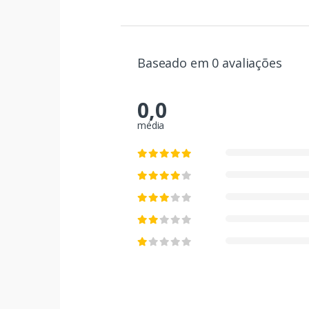
Baseado em 0 avaliações
0,0
média