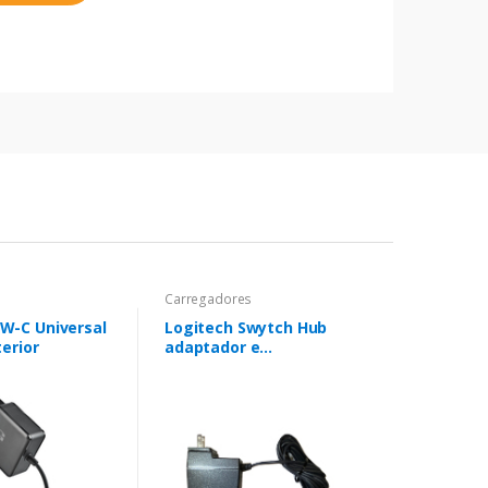
Carregadores
W-C Universal
Logitech Swytch Hub
terior
adaptador e
transformador Interior
Preto