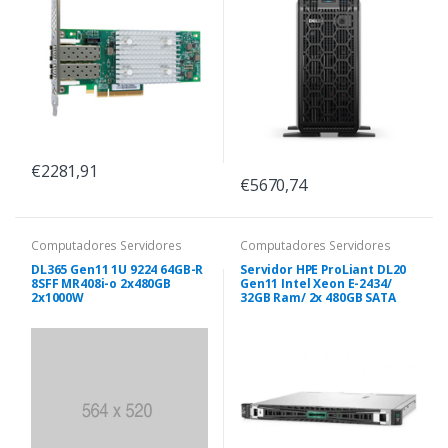
€2281,91
€5670,74
Computadores Servidores
Computadores Servidores
DL365 Gen11 1U 9224 64GB-R
Servidor HPE ProLiant DL20
8SFF MR408i-o 2x480GB
Gen11 Intel Xeon E-2434/
2x1000W
32GB Ram/ 2x 480GB SATA