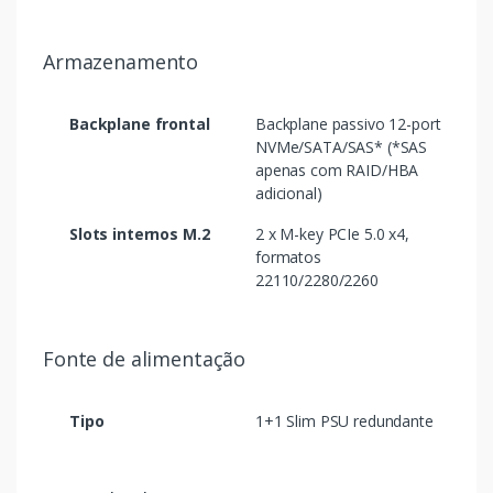
Armazenamento
Backplane frontal
Backplane passivo 12-port
NVMe/SATA/SAS* (*SAS
apenas com RAID/HBA
adicional)
Slots internos M.2
2 x M-key PCIe 5.0 x4,
formatos
22110/2280/2260
Fonte de alimentação
Tipo
1+1 Slim PSU redundante