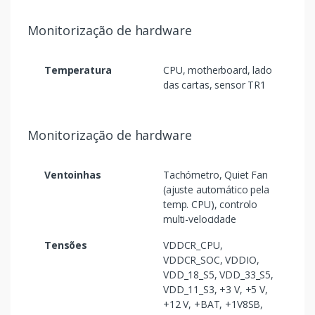
Monitorização de hardware
Temperatura
CPU, motherboard, lado
das cartas, sensor TR1
Monitorização de hardware
Ventoinhas
Tachómetro, Quiet Fan
(ajuste automático pela
temp. CPU), controlo
multi-velocidade
Tensões
VDDCR_CPU,
VDDCR_SOC, VDDIO,
VDD_18_S5, VDD_33_S5,
VDD_11_S3, +3 V, +5 V,
+12 V, +BAT, +1V8SB,