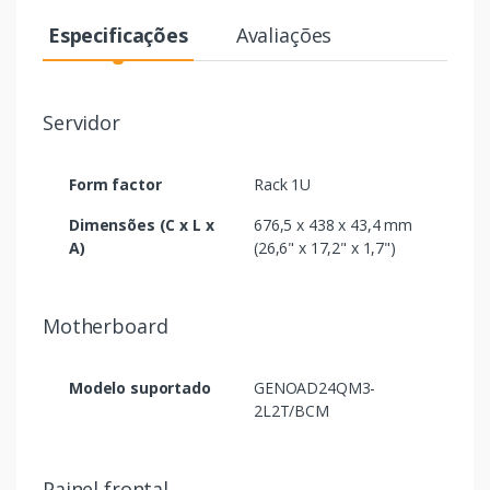
Especificações
Avaliações
Servidor
Form factor
Rack 1U
Dimensões (C x L x
676,5 x 438 x 43,4 mm
A)
(26,6" x 17,2" x 1,7")
Motherboard
Modelo suportado
GENOAD24QM3-
2L2T/BCM
Painel frontal