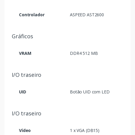
Controlador
ASPEED AST2600
Gráficos
VRAM
DDR4 512 MB
I/O traseiro
UID
Botão UID com LED
I/O traseiro
Vídeo
1 x VGA (DB15)