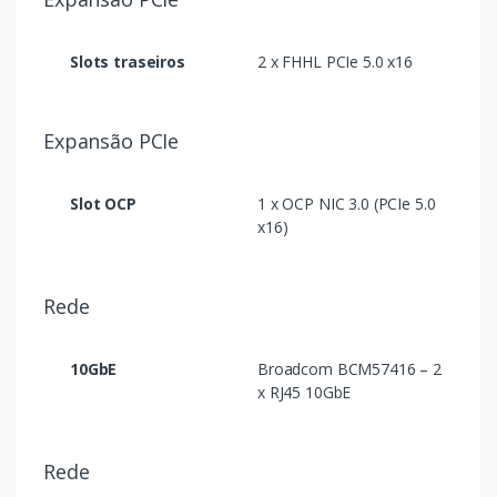
Slots traseiros
2 x FHHL PCIe 5.0 x16
Expansão PCIe
Slot OCP
1 x OCP NIC 3.0 (PCIe 5.0
x16)
Rede
10GbE
Broadcom BCM57416 – 2
x RJ45 10GbE
Rede