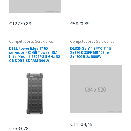
€12770,83
€5870,39
Computadores Servidores
Computadores Servidores
DELL PowerEdge T160
DL325 Gen11 EPYC 9115
servidor 480 GB Tower (3U)
2x32GB 8SFF MR408i-o
Intel Xeon 6 6325P 3,5 GHz 32
2x480GB 2x1000W
GB DDR5-SDRAM 300 W
€11104,45
€3533,28