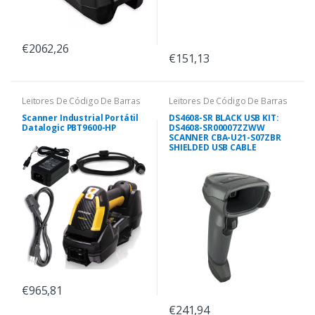
€2062,26
€151,13
Leitores De Código De Barras
Leitores De Código De Barras
Scanner Industrial Portátil
DS4608-SR BLACK USB KIT:
Datalogic PBT9600-HP
DS4608-SR00007ZZWW
SCANNER CBA-U21-S07ZBR
SHIELDED USB CABLE
€965,81
€241,94