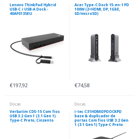
Lenovo ThinkPad Hybrid
Acer Type-C Dock 15-en-1 PD
USB-C / USB-A Dock -
100W (2×HDMI, DP, 1GbE,
40AF0135EU
SD/microSD)
€197,92
€74,58
Docas
Docas
Verbatim CDS-15 Com fios
i-tec C31HDMIDPDOCKPD
USB 3.2 Gen 1 (3.1 Gen 1)
base & duplicador de
Type-C Preto, Cinzento
portas Com fios USB 3.2 Gen
1 (3.1 Gen 1) Type-C Preto