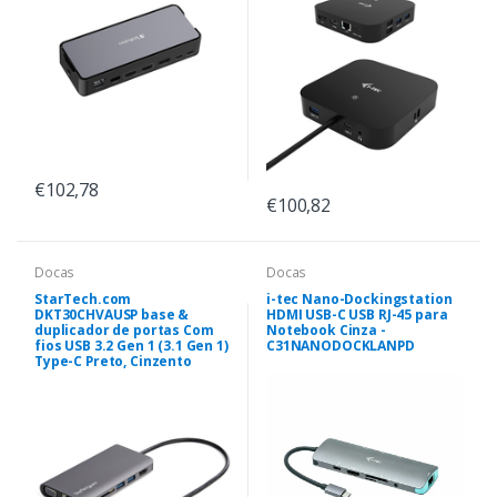
€102,78
€100,82
Docas
Docas
StarTech.com
i-tec Nano-Dockingstation
DKT30CHVAUSP base &
HDMI USB-C USB RJ-45 para
duplicador de portas Com
Notebook Cinza -
fios USB 3.2 Gen 1 (3.1 Gen 1)
C31NANODOCKLANPD
Type-C Preto, Cinzento