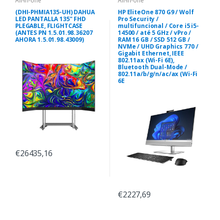
All-in-one
All-in-one
(DHI-PHMIA135-UH) DAHUA
HP EliteOne 870 G9 / Wolf
LED PANTALLA 135" FHD
Pro Security /
PLEGABLE, FLIGHTCASE
multifuncional / Core i5 i5-
(ANTES PN 1.5.01.98.36207
14500 / até 5 GHz / vPro /
AHORA 1.5.01.98.43009)
RAM 16 GB / SSD 512 GB /
NVMe / UHD Graphics 770 /
Gigabit Ethernet, IEEE
802.11ax (Wi-Fi 6E),
Bluetooth Dual-Mode /
802.11a/b/g/n/ac/ax (Wi-Fi
6E
€26435,16
€2227,69