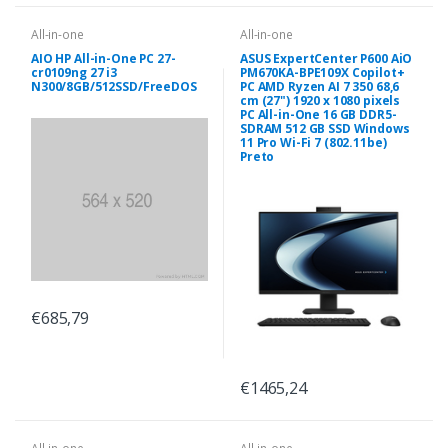
All-in-one
All-in-one
AIO HP All-in-One PC 27-
ASUS ExpertCenter P600 AiO
cr0109ng 27 i3
PM670KA-BPE109X Copilot+
N300/8GB/512SSD/FreeDOS
PC AMD Ryzen AI 7 350 68,6
cm (27") 1920 x 1080 pixels
PC All-in-One 16 GB DDR5-
SDRAM 512 GB SSD Windows
11 Pro Wi-Fi 7 (802.11be)
Preto
€685,79
€1465,24