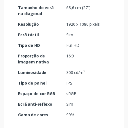
Tamanho do ecrã
68,6 cm (27")
na diagonal
Resolução
1920 x 1080 pixels
Ecrã táctil
Sim
Tipo de HD
Full HD
Proporção de
16:9
imagem nativa
Luminosidade
300 cd/m²
Tipo de painel
IPS
Espaço de cor RGB
sRGB
Ecrã anti-reflexo
Sim
Gama de cores
99%