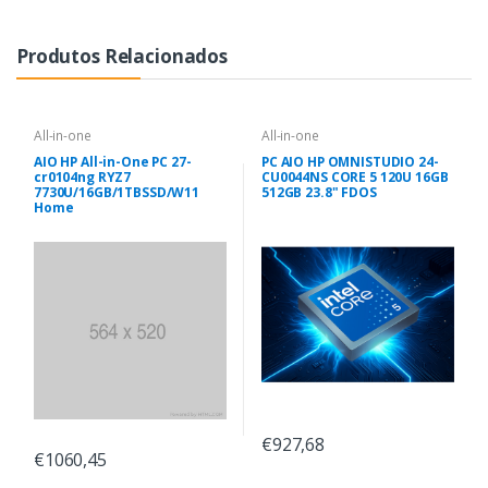
Produtos Relacionados
All-in-one
All-in-one
AIO HP All-in-One PC 27-
PC AIO HP OMNISTUDIO 24-
cr0104ng RYZ7
CU0044NS CORE 5 120U 16GB
7730U/16GB/1TBSSD/W11
512GB 23.8" FDOS
Home
€927,68
€1060,45