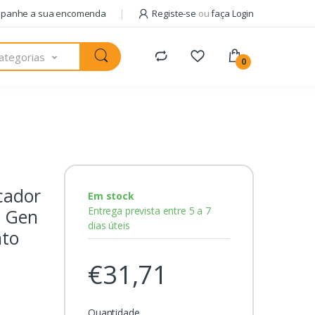
panhe a sua encomenda
Registe-se
ou
faça Login
ategorias
0
cador
Em stock
Entrega prevista entre 5 a 7
2 Gen
dias úteis
nto
€31,71
Quantidade