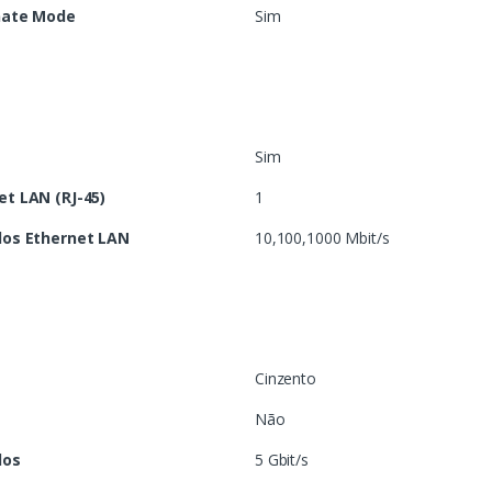
rnate Mode
Sim
Sim
t LAN (RJ-45)
1
dos Ethernet LAN
10,100,1000 Mbit/s
Cinzento
Não
dos
5 Gbit/s