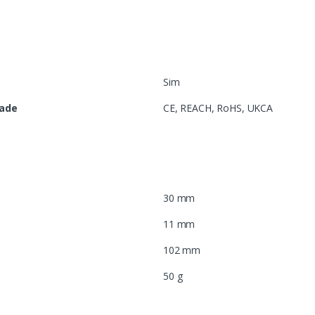
Sim
dade
CE, REACH, RoHS, UKCA
30 mm
11 mm
102 mm
50 g