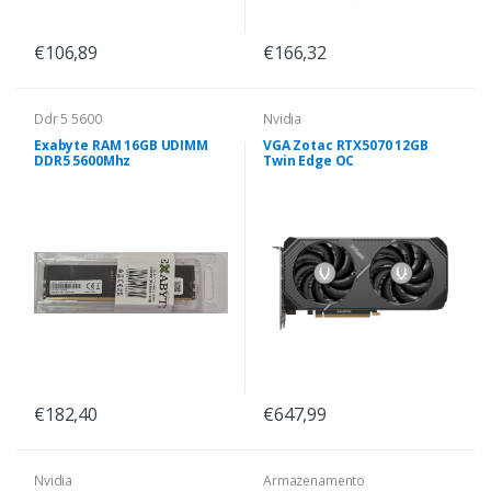
€106,89
€166,32
Ddr 5 5600
Nvidia
Exabyte RAM 16GB UDIMM
VGA Zotac RTX5070 12GB
DDR5 5600Mhz
Twin Edge OC
€182,40
€647,99
Nvidia
Armazenamento