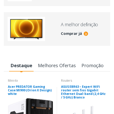
A melhor definição
Comprar já
Destaque
Melhores Ofertas
Promoção
Mini-itx
Routers
Acer PREDATOR Gaming
ASUS EBR63 – Expert WiFi
Case MI900 (Orion X Design)
router sem fios Gigabit
white
Ethernet Dual-band (2,4 GHz
/ 5 GHz) Branco