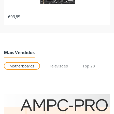
€93,85
Mais Vendidos
Motherboards
Televisões
Top 20
Etiquetas
Brother BCS-1J074102-121
etiqueta para impressão