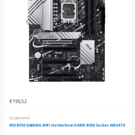
€190,52
Socket Am4
MSI B550 GAMING WIFI motherboard AMD B550 Socket AM4 ATX