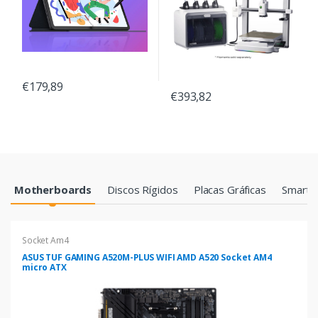
€179,89
€393,82
Products Grid
Motherboards
Discos Rígidos
Placas Gráficas
Smartp
Socket Am4
ASUS TUF GAMING A520M-PLUS WIFI AMD A520 Socket AM4
micro ATX