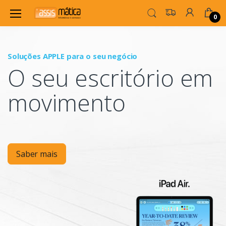
0
Soluções APPLE para o seu negócio
P
O seu escritório em
Mo
movimento
Saber mais