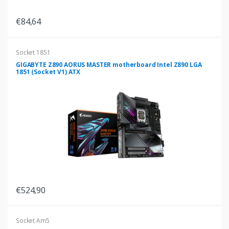
€84,64
Socket 1851
GIGABYTE Z890 AORUS MASTER motherboard Intel Z890 LGA
1851 (Socket V1) ATX
€524,90
Socket Am5