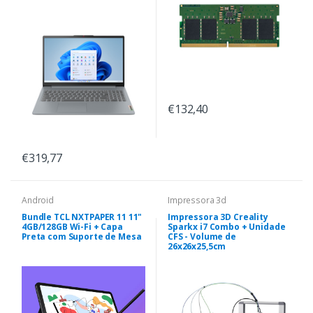
€132,40
€319,77
Android
Impressora 3d
Bundle TCL NXTPAPER 11 11"
Impressora 3D Creality
4GB/128GB Wi-Fi + Capa
Sparkx i7 Combo + Unidade
Preta com Suporte de Mesa
CFS - Volume de
26x26x25,5cm