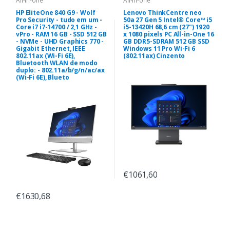
All-in-one
All-in-one
HP EliteOne 840 G9 - Wolf
Lenovo ThinkCentre neo
Pro Security - tudo em um -
50a 27 Gen 5 Intel® Core™ i5
Core i7 i7-14700 / 2,1 GHz -
i5-13420H 68,6 cm (27") 1920
vPro - RAM 16 GB - SSD 512 GB
x 1080 pixels PC All-in-One 16
- NVMe - UHD Graphics 770 -
GB DDR5-SDRAM 512 GB SSD
Gigabit Ethernet, IEEE
Windows 11 Pro Wi-Fi 6
802.11ax (Wi-Fi 6E),
(802.11ax) Cinzento
Bluetooth WLAN de modo
duplo: - 802.11a/b/g/n/ac/ax
(Wi-Fi 6E), Blueto
€1061,60
€1630,68