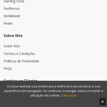
Gaming Zone
Periféricos
Mobilidade
Redes
Sobre Nós
Sobre Nós
Termos e Condições
Políticas de Privacidade
FAQs
Serviço ao Cliente
O nosso website usa cookies para melhorar e personalizar a sua
experiência de navegação. Ao continuar a navegar, está a consentir a
A Minha Conta
utilização de cookies.
Saiba mais
Acompanhar Encomenda
X
Assistência pós-venda