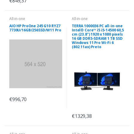
€849,37
All-in-one
All-in-one
AIO HP ProOne 245 G10 RYZ7
TERRA 1000036 PC all-in-one
7730U/16GB/256SSD/W11 Pro
Intel® Core™ i5 i5-14500 60,5
cm (23.8") 1920 x 1080 pixels
16 GB DDR5-SDRAM 1 TB SSD
Windows 11 Pro Wi-Fi 6
(802.11ax) Preto
€996,70
€1329,38