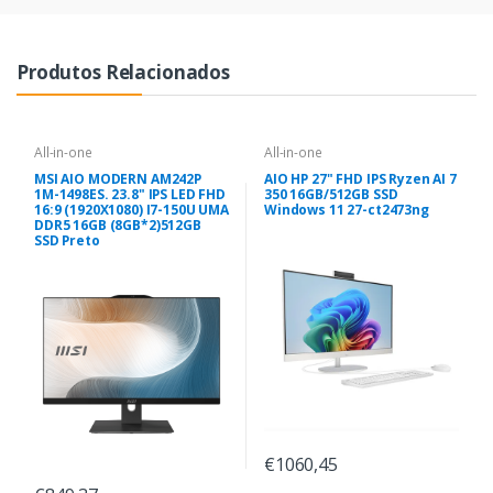
Produtos Relacionados
All-in-one
All-in-one
MSI AIO MODERN AM242P
AIO HP 27" FHD IPS Ryzen AI 7
1M-1498ES. 23.8" IPS LED FHD
350 16GB/512GB SSD
16:9 (1920X1080) I7-150U UMA
Windows 11 27-ct2473ng
DDR5 16GB (8GB*2)512GB
SSD Preto
€1060,45