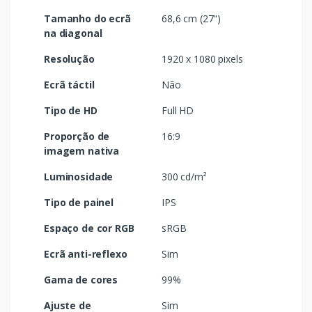
Tamanho do ecrã
68,6 cm (27")
na diagonal
Resolução
1920 x 1080 pixels
Ecrã táctil
Não
Tipo de HD
Full HD
Proporção de
16:9
imagem nativa
Luminosidade
300 cd/m²
Tipo de painel
IPS
Espaço de cor RGB
sRGB
Ecrã anti-reflexo
Sim
Gama de cores
99%
Ajuste de
Sim