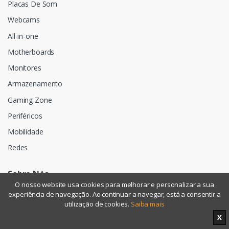
Placas De Som
Webcams
All-in-one
Motherboards
Monitores
Armazenamento
Gaming Zone
Periféricos
Mobilidade
Redes
Sobre Nós
O nosso website usa cookies para melhorar e personalizar a sua
experiência de navegação. Ao continuar a navegar, está a consentir a
Sobre Nós
utilização de cookies.
Saiba mais
Termos e Condições
X
Políticas de Privacidade