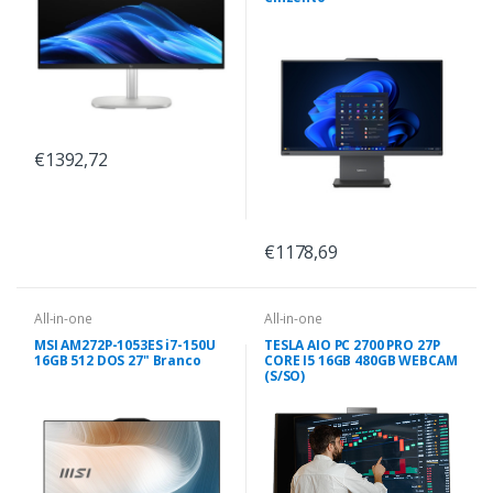
€1392,72
€1178,69
All-in-one
All-in-one
MSI AM272P-1053ES i7-150U
TESLA AIO PC 2700 PRO 27P
16GB 512 DOS 27" Branco
CORE I5 16GB 480GB WEBCAM
(S/SO)