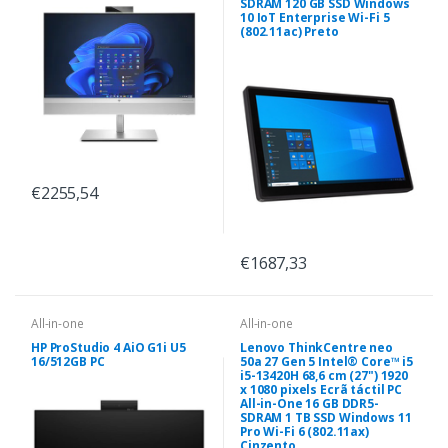
SDRAM 120 GB SSD Windows
10 IoT Enterprise Wi-Fi 5
(802.11ac) Preto
€2255,54
€1687,33
All-in-one
All-in-one
HP ProStudio 4 AiO G1i U5
Lenovo ThinkCentre neo
16/512GB PC
50a 27 Gen 5 Intel® Core™ i5
i5-13420H 68,6 cm (27") 1920
x 1080 pixels Ecrã táctil PC
All-in-One 16 GB DDR5-
SDRAM 1 TB SSD Windows 11
Pro Wi-Fi 6 (802.11ax)
Cinzento