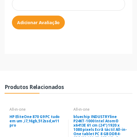
Adicionar Avaliação
Produtos Relacionados
All-in-one
All-in-one
HP EliteOne 870 G9 PC tudo
bluechip INDUSTRYline
em um ,i7,16gb,512ssd,w11
P24KT-1000 Intel Atom®
pro
x6413E 61 cm (24") 1920 x
1080 pixels Ecrã táctil All-in-
One tablet PC 8 GB DDR4-