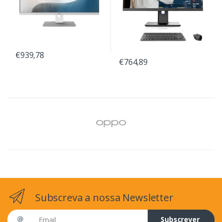
€939,78
€764,89
Subscreva a nossa Newsletter
Email address
Subscrever