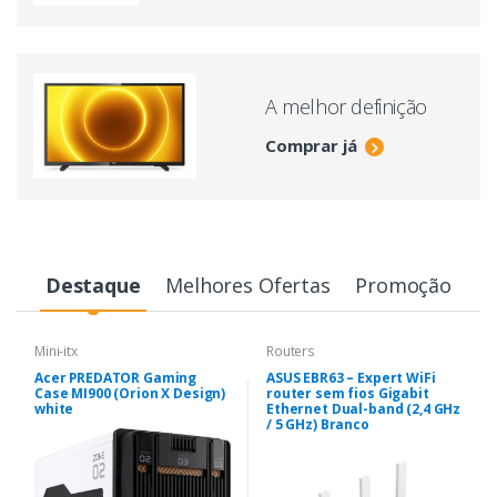
A melhor definição
Comprar já
Destaque
Melhores Ofertas
Promoção
Mini-itx
Routers
Acer PREDATOR Gaming
ASUS EBR63 – Expert WiFi
Case MI900 (Orion X Design)
router sem fios Gigabit
white
Ethernet Dual-band (2,4 GHz
/ 5 GHz) Branco