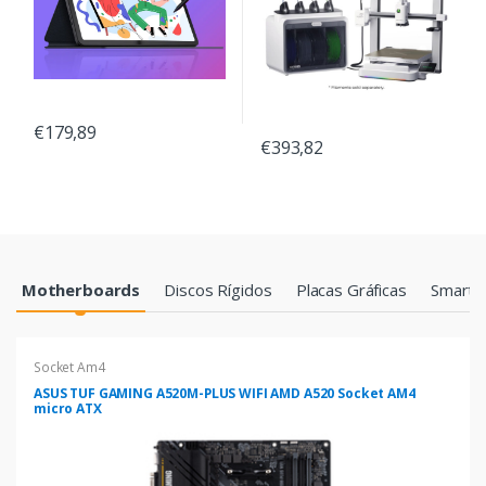
€179,89
€393,82
Products Grid
Motherboards
Discos Rígidos
Placas Gráficas
Smartp
Socket Am4
ASUS TUF GAMING A520M-PLUS WIFI AMD A520 Socket AM4
micro ATX