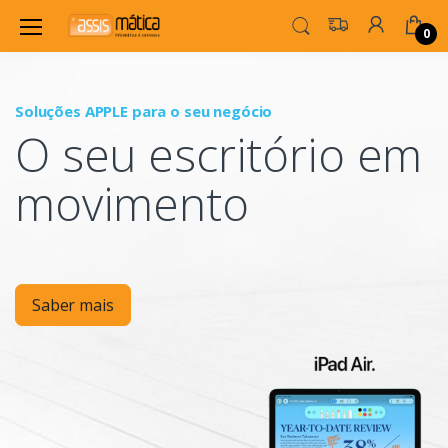
0
Soluções APPLE para o seu negócio
P
O seu escritório em
Mo
movimento
Saber mais