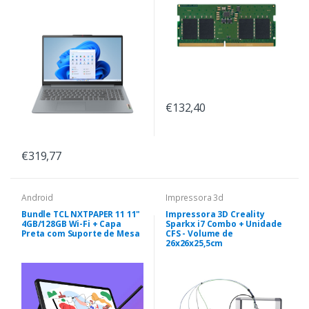
€132,40
€319,77
Android
Impressora 3d
Bundle TCL NXTPAPER 11 11"
Impressora 3D Creality
4GB/128GB Wi-Fi + Capa
Sparkx i7 Combo + Unidade
Preta com Suporte de Mesa
CFS - Volume de
26x26x25,5cm