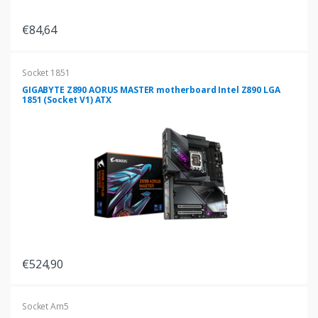
€84,64
Socket 1851
GIGABYTE Z890 AORUS MASTER motherboard Intel Z890 LGA
1851 (Socket V1) ATX
€524,90
Socket Am5