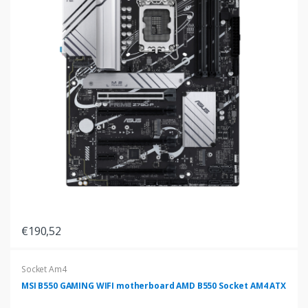
€190,52
Socket Am4
MSI B550 GAMING WIFI motherboard AMD B550 Socket AM4 ATX