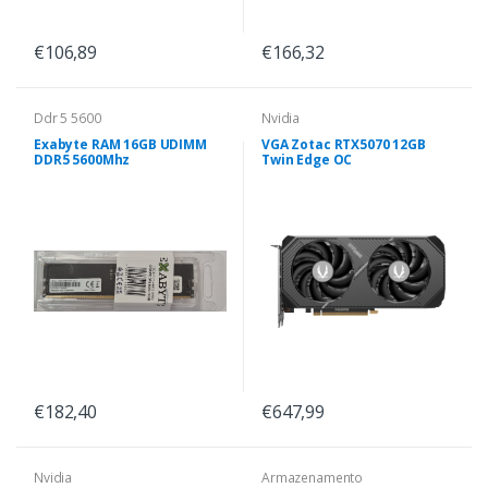
€106,89
€166,32
Ddr 5 5600
Nvidia
Exabyte RAM 16GB UDIMM
VGA Zotac RTX5070 12GB
DDR5 5600Mhz
Twin Edge OC
€182,40
€647,99
Nvidia
Armazenamento