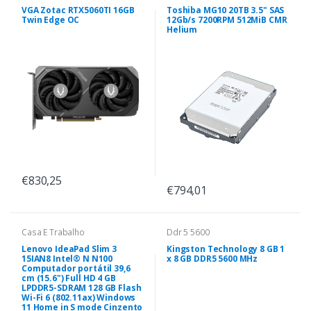
VGA Zotac RTX5060TI 16GB
Toshiba MG10 20TB 3.5" SAS
Twin Edge OC
12Gb/s 7200RPM 512MiB CMR
Helium
€830,25
€794,01
Casa E Trabalho
Ddr 5 5600
Lenovo IdeaPad Slim 3
Kingston Technology 8 GB 1
15IAN8 Intel® N N100
x 8 GB DDR5 5600 MHz
Computador portátil 39,6
cm (15.6") Full HD 4 GB
LPDDR5-SDRAM 128 GB Flash
Wi-Fi 6 (802.11ax) Windows
11 Home in S mode Cinzento