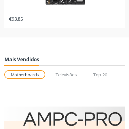
€93,85
Mais Vendidos
Motherboards
Televisões
Top 20
Etiquetas
Brother BCS-1J074102-121
etiqueta para impressão