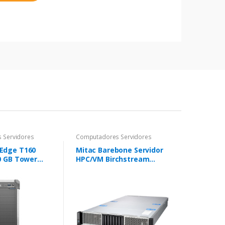
 Servidores
Computadores Servidores
Edge T160
Mitac Barebone Servidor
0 GB Tower
HPC/VM Birchstream
eon 6 6315P 2,8
Intel® Xeon® 6 de 2
DDR5-SDRAM
soquetes 2U