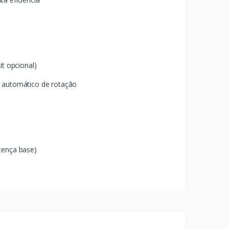
it opcional)
o automático de rotação
cença base)