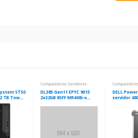
Computadores Servidores
Computadores
System ST50
DL385 Gen11 EPYC 9015
DELL Power
92 TB Tower
2x32GB 8SFF MR408i-o
servidor 48
315P 2,8 GHz
2x480GB 2x1000W
(3U) Intel X
DRAM 500 W
GHz 16 GB 
300 W