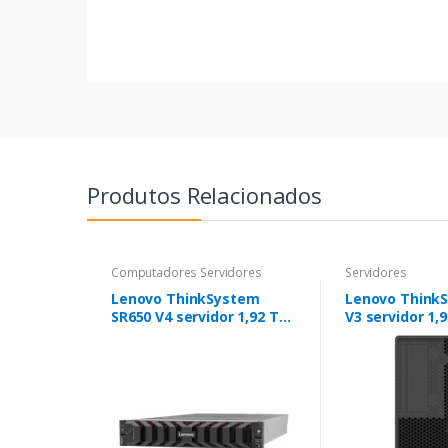
Produtos Relacionados
Computadores Servidores
Servidores
Lenovo ThinkSystem
Lenovo Think
SR650 V4 servidor 1,92 TB
V3 servidor 1,
Rack (2U) Intel Xeon 6
Intel Xeon 6 6
6515P 2,3 GHz 32 GB DDR5-
16 GB DDR5-S
SDRAM 800 W