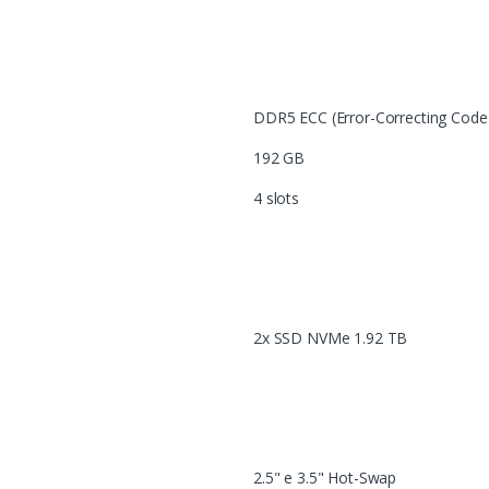
DDR5 ECC (Error-Correcting Code
192 GB
4 slots
2x SSD NVMe 1.92 TB
2.5" e 3.5" Hot-Swap