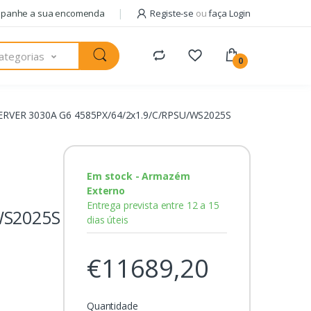
panhe a sua encomenda
Registe-se
ou
faça Login
ategorias
0
ERVER 3030A G6 4585PX/64/2x1.9/C/RPSU/WS2025S
Em stock - Armazém
Externo
Entrega prevista entre 12 a 15
WS2025S
dias úteis
€11689,20
Quantidade