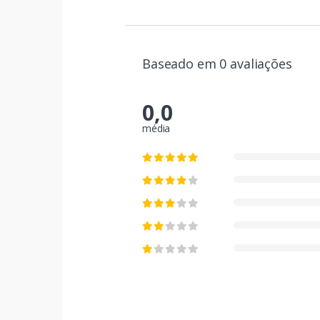
Baseado em 0 avaliações
0,0
média