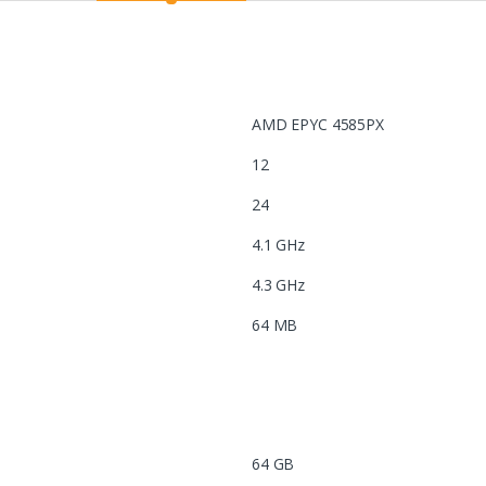
AMD EPYC 4585PX
12
24
4.1 GHz
4.3 GHz
64 MB
64 GB