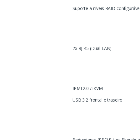
Suporte a níveis RAID configuráve
2x RJ-45 (Dual LAN)
IPMI 2.0 / iKVM
USB 3.2 frontal e traseiro
Redundante (RPSU) Hot-Plug de alt