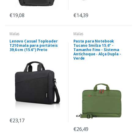
€19,08
€14,39
Malas
Malas
Lenovo Casual Toploader
Pasta para Notebook
T210 mala para portáteis
Tucano Smilza 15.6" -
39,6 cm (15.6") Preto
Tamanho Fino - Sistema
Antichoque - Alça Dupla -
Verde
€23,17
€26,49