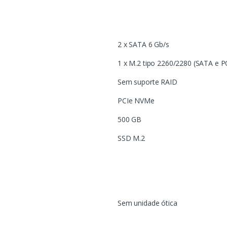
2 x SATA 6 Gb/s
1 x M.2 tipo 2260/2280 (SATA e P
Sem suporte RAID
PCIe NVMe
500 GB
SSD M.2
Sem unidade ótica