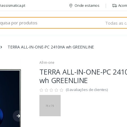
@assismatica.pt
Onde estamos
Acom
Todas as c
TERRA ALL-IN-ONE-PC 2410HA wh GREENLINE
All-in-one
TERRA ALL-IN-ONE-PC 241
wh GREENLINE
(0 avaliações de clientes)