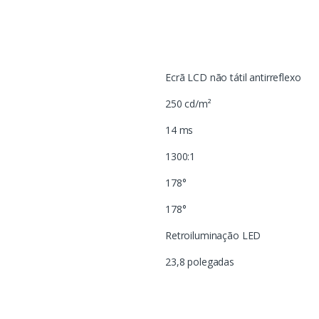
Ecrã LCD não tátil antirreflexo
250 cd/m²
14 ms
1300:1
178°
178°
Retroiluminação LED
23,8 polegadas