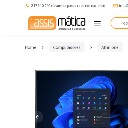
217 510 210
info
(Chamada para a rede fixa nacional)
Pesquisa
Home
Computadores
All-in-one