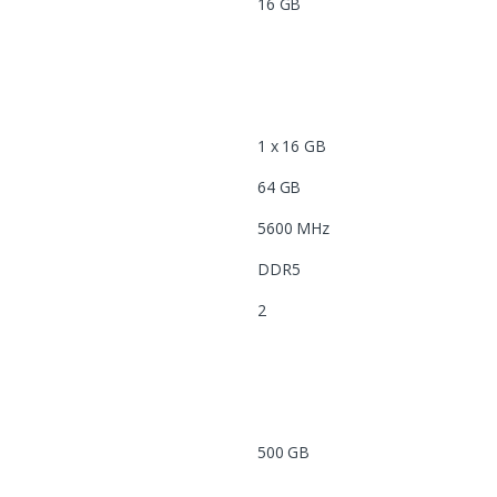
16 GB
1 x 16 GB
64 GB
5600 MHz
DDR5
2
500 GB