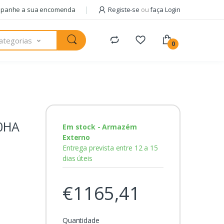
panhe a sua encomenda
Registe-se
ou
faça Login
ategorias
0
0HA
Em stock - Armazém
Externo
Entrega prevista entre 12 a 15
dias úteis
€1165,41
Quantidade