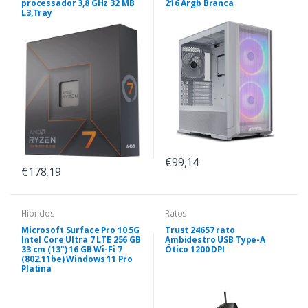
processador 3,8 GHz 32 MB
216 Argb Branca
L3,Tray
€99,14
€178,19
Híbridos
Ratos
Microsoft Surface Pro 10 5G
Trust 24657 rato
Intel Core Ultra 7 LTE 256 GB
Ambidestro USB Type-A
33 cm (13") 16 GB Wi-Fi 7
Ótico 1200 DPI
(802.11be) Windows 11 Pro
Platina