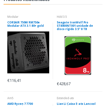
Modular
Hdd 3.5
CORSAIR 750W RM750e
Seagate IronWolf Pro
Modular ATX 3.1 80+ gold
ST8000NT001 unidade de
disco rígido 3.5" 8 TB
€116,41
€428,67
Am5
Extended-atx
AMD Ryzen 7 7700
Lian Li Caixa E-atx Lancool