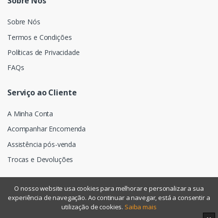
Sobre Nós
Sobre Nós
Termos e Condições
Políticas de Privacidade
FAQs
Serviço ao Cliente
A Minha Conta
Acompanhar Encomenda
Assistência pós-venda
Trocas e Devoluções
O nosso website usa cookies para melhorar e personalizar a sua
experiência de navegação. Ao continuar a navegar, está a consentir a
©
Assismática
- Todos os direitos reservados
utilização de cookies.
Saiba mais