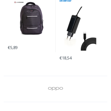
Interior
€5,89
€18,54