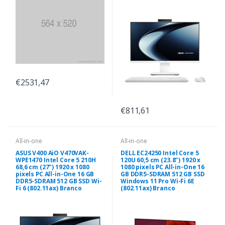
€2531,47
€811,61
All-in-one
All-in-one
ASUS V400 AiO V470VAK-
DELL EC24250 Intel Core 5
WPE1470 Intel Core 5 210H
120U 60,5 cm (23.8") 1920 x
68,6 cm (27") 1920 x 1080
1080 pixels PC All-in-One 16
pixels PC All-in-One 16 GB
GB DDR5-SDRAM 512 GB SSD
DDR5-SDRAM 512 GB SSD Wi-
Windows 11 Pro Wi-Fi 6E
Fi 6 (802.11ax) Branco
(802.11ax) Branco