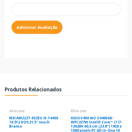
Adicionar Avaliação
Produtos Relacionados
All-in-one
All-in-one
MSI AM222T-652EU i5-14400
ASUS V400 AiO V440VAK-
16 512 DOS 21,5" touch
WPC237W Intel® Core™ i7 i7-
Branco
13620H 60,5 cm (23.8") 1920 x
1080 pixels PC All-in-One 16