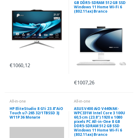
GB DDR5-SDRAM 512 GB SSD
Windows 11 Home Wi-Fi 6
(802.11ax) Branco
€1060,12
€1007,26
All-in-one
All-in-one
HP EliteStudio 8 G1i 23.8"AiO
ASUS V400 AiO V440VAK-
Touch u7-265 32/1TBSSD 3J
WPC331W Intel Core 3 100U
W11P 36 Monate
60,5 cm (23.8") 1920 x 1080
pixels PC All-in-One 8 GB
DDR5-SDRAM 512 GB SSD
Windows 11 Home Wi-Fi 6
(802.11ax) Branco