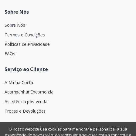
Sobre Nós
Sobre Nós
Termos e Condições
Políticas de Privacidade
FAQs
Serviço ao Cliente
A Minha Conta
Acompanhar Encomenda
Assistência pós-venda
Trocas e Devoluções
O nosso website usa cookies para melhorar e personalizar a sua
experiência de navegação. Ao continuar a navegar, está a consentir a
©
Assismática
- Todos os direitos reservados