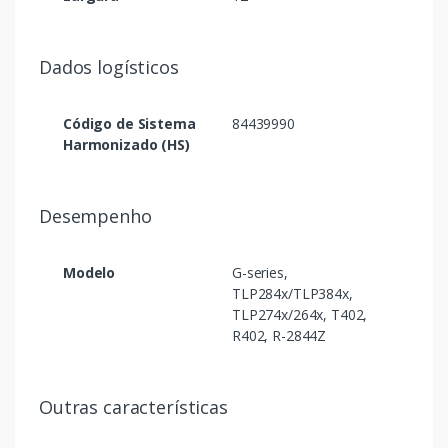
Dados logísticos
Código de Sistema
84439990
Harmonizado (HS)
Desempenho
Modelo
G-series,
TLP284x/TLP384x,
TLP274x/264x, T402,
R402, R-2844Z
Outras características