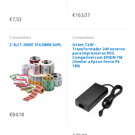
€163,07
€7,53
Consumíveis
Consumíveis
Z-SLCT 2000T 31X25MM SUPL
Sitten T24V -
Transformador 24V externo
para impressoras POS.
Compatível com EPSON TM.
(Similar a Epson Fonte PS-
180)
€84,18