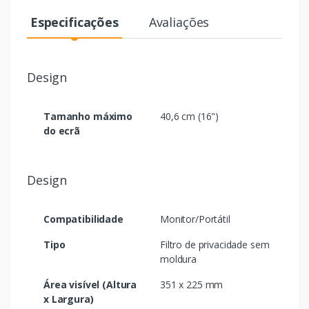
Especificações
Avaliações
Design
Tamanho máximo
40,6 cm (16")
do ecrã
Design
Compatibilidade
Monitor/Portátil
Tipo
Filtro de privacidade sem
moldura
Área visível (Altura
351 x 225 mm
x Largura)