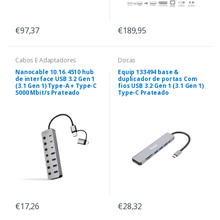
€97,37
€189,95
Cabos E Adaptadores
Docas
Nanocable 10.16.4510 hub
Equip 133494 base &
de interface USB 3.2 Gen 1
duplicador de portas Com
(3.1 Gen 1) Type-A + Type-C
fios USB 3.2 Gen 1 (3.1 Gen 1)
5000 Mbit/s Prateado
Type-C Prateado
€17,26
€28,32