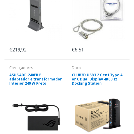
€219,92
€6,51
Carregadores
Docas
ASUS ADP-240EB B
CLUB3D USB3.2 Gen1 Type A
adaptador e transformador
or C Dual Display 4K60Hz
Interior 240 W Preto
Docking Station