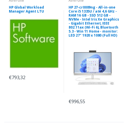
All-in-one
All-in-one
HP Global Workload
HP 27-cr0009ng - All-in-one
Manager Agent LTU
Core i5 1335U / até 4,6 GHz -
RAM 16 GB - SSD 512 GB -
NVMe - Intel Iris Xe Graphics
- Gigabit Ethernet, IEEE
802.11ax (Wi-Fi 6), Bluetooth
5.3 - Win 11 Home - monitor:
LED 27" 1920 x 1080 (Full HD)
€793,32
€996,55