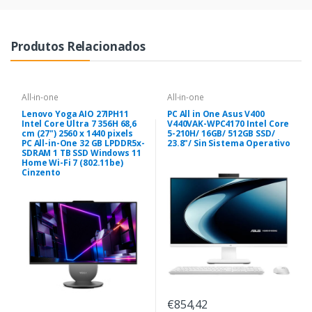
Produtos Relacionados
All-in-one
All-in-one
Lenovo Yoga AIO 27IPH11
PC All in One Asus V400
Intel Core Ultra 7 356H 68,6
V440VAK-WPC4170 Intel Core
cm (27") 2560 x 1440 pixels
5-210H/ 16GB/ 512GB SSD/
PC All-in-One 32 GB LPDDR5x-
23.8"/ Sin Sistema Operativo
SDRAM 1 TB SSD Windows 11
Home Wi-Fi 7 (802.11be)
Cinzento
€854,42