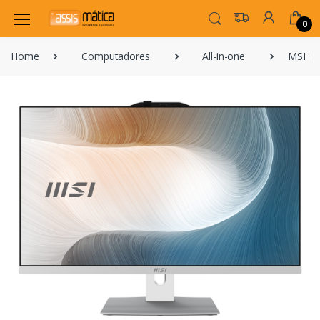
0
Home
Computadores
All-in-one
MSI Mo