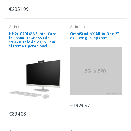
€2051,99
All-in-one
All-in-one
HP 24-CR0166NS Intel Core
OmniStudio X All-in-One 27-
i5-1334U/ 16GB/ SSD de
cs0075ng, PC-System
512GB/ Tela de 23,8"/ Sem
Sistema Operacional
€1929,57
€894,08