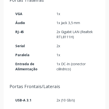
Portas Traseiras
VGA
1x
Áudio
1x Jack 3,5 mm
RJ-45
2x Gigabit LAN (Realtek
RTL8111H)
Serial
2x
Paralela
1x
Entrada de
1x DC-In (conector
Alimentação
cilíndrico)
Portas Frontais/Laterais
USB-A 3.1
2x (10 Gb/s)