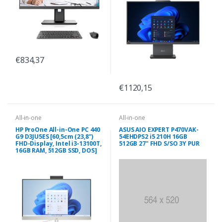
€834,37
€1120,15
All-in-one
All-in-one
HP ProOne All-in-One PC 440
ASUS AIO EXPERT P470VAK-
G9 D3JU5ES [60,5cm (23,8")
54EHDPS2 i5 210H 16GB
FHD-Display, Intel i3-13100T,
512GB 27" FHD S/SO 3Y PUR
16GB RAM, 512GB SSD, DOS]