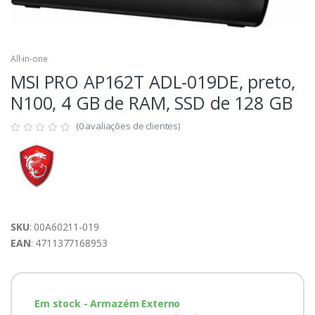
All-in-one
MSI PRO AP162T ADL-019DE, preto,
N100, 4 GB de RAM, SSD de 128 GB
(0 avaliações de clientes)
SKU
: 00A60211-019
EAN
: 4711377168953
Em stock - Armazém Externo