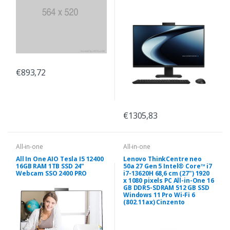
€893,72
€1305,83
All-in-one
All-in-one
All In One AIO Tesla I5 12400
Lenovo ThinkCentre neo
16GB RAM 1TB SSD 24"
50a 27 Gen 5 Intel® Core™ i7
Webcam SSO 2400 PRO
i7-13620H 68,6 cm (27") 1920
x 1080 pixels PC All-in-One 16
GB DDR5-SDRAM 512 GB SSD
Windows 11 Pro Wi-Fi 6
(802.11ax) Cinzento