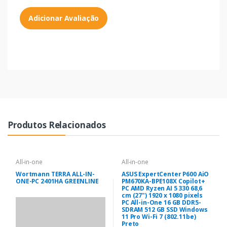
Adicionar Avaliação
Produtos Relacionados
All-in-one
All-in-one
Wortmann TERRA ALL-IN-
ASUS ExpertCenter P600 AiO
ONE-PC 2401HA GREENLINE
PM670KA-BPE108X Copilot+
PC AMD Ryzen AI 5 330 68,6
cm (27") 1920 x 1080 pixels
PC All-in-One 16 GB DDR5-
SDRAM 512 GB SSD Windows
11 Pro Wi-Fi 7 (802.11be)
Preto