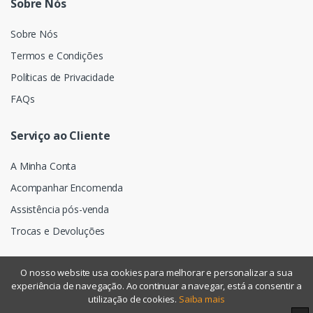
Sobre Nós
Sobre Nós
Termos e Condições
Políticas de Privacidade
FAQs
Serviço ao Cliente
A Minha Conta
Acompanhar Encomenda
Assistência pós-venda
Trocas e Devoluções
O nosso website usa cookies para melhorar e personalizar a sua
experiência de navegação. Ao continuar a navegar, está a consentir a
©
Assismática
- Todos os direitos reservados
utilização de cookies.
Saiba mais