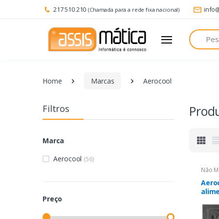
217 510 210
info
(Chamada para a rede fixa nacional)
Pesquisa
Home
Marcas
Aerocool
Filtros
Prod
Marca
Aerocool
(56)
Não M
Aero
alim
Preço
Pret