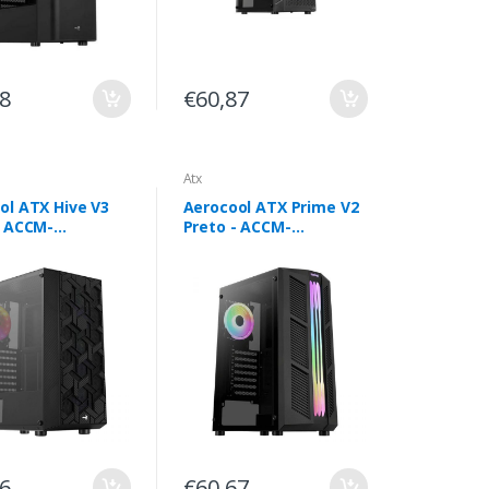
48
€60,87
Atx
ol ATX Hive V3
Aerocool ATX Prime V2
- ACCM-
Preto - ACCM-
3.11
PV29113.11
86
€60,67