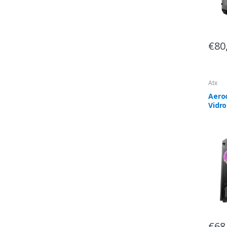
€80
Atx
Aero
Vidr
Preto
PV33
€68