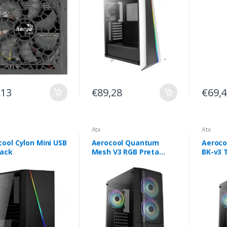
,13
€89,28
€69,
Atx
Atx
ool Cylon Mini USB
Aerocool Quantum
Aeroco
lack
Mesh V3 RGB Preta
BK-v3 
(ATX) (Vidro
Black/
Temperado) -
ACCM-P
QUANTUMMESHV3BK