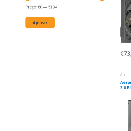
Preço:
€
0
—
€
134
Aplicar
€73
Atx
Aeroc
3.0 B