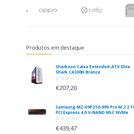
Produtos em destaque
Sharkoon Caixa Extended-ATX Elite
Shark CA300H Branca
€207,20
Samsung MZ-V9P2T0-990 Pro M.2 2 T
PCI Express 4.0 V-NAND MLC NVMe
€439,47