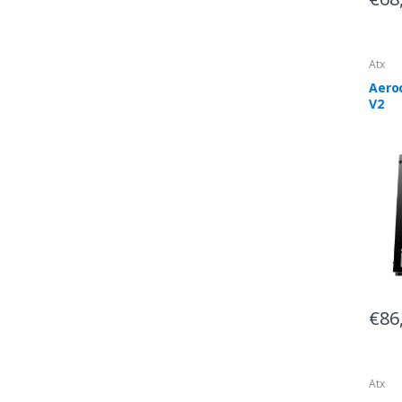
Atx
Aero
V2
€86
Atx