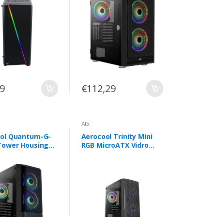
49
€112,29
Atx
ol Quantum-G-
Aerocool Trinity Mini
Tower Housing
RGB MicroATX Vidro
grey Frontpanel -
Temperado Preta -
V30133.11
TRINITYMINIBKV2