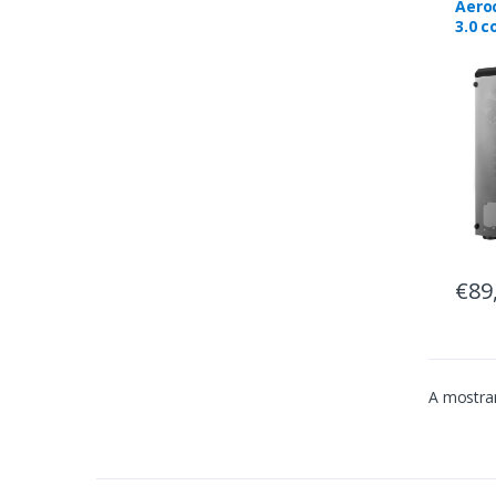
Aeroc
3.0 c
€89
A mostrar