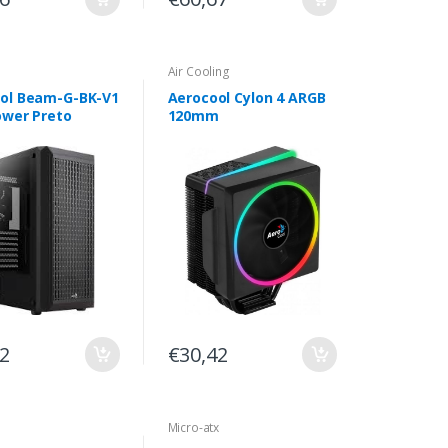
Air Cooling
ol Beam-G-BK-V1
Aerocool Cylon 4 ARGB
ower Preto
120mm
22
€30,42
Micro-atx