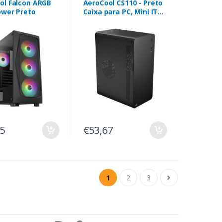
ol Falcon ARGB
AeroCool CS110 - Preto
ower Preto
Caixa para PC, Mini ITX /
Micro ATX, 1 ventoinha
de 80 mm incluída
75
€53,67
1
2
3