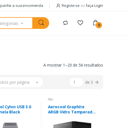
panhe a sua encomenda
Registe-se
ou
faça Login
ategorias
0
A mostrar 1–20 de 56 resultados
utos por página
de 3
Atx
ol Cylon USB 3.0
Aerocool Graphite
nela Black
ARGB Vidro Temperado
USB 3.0 Black