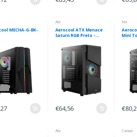
Atx
Atx
cool MECHA-G-BK-
Aerocool ATX Menace
Aeroco
Saturn RGB Preto -
Mini T
CCM-PV20023.11
,27
€64,56
€80,
Atx
Caixas