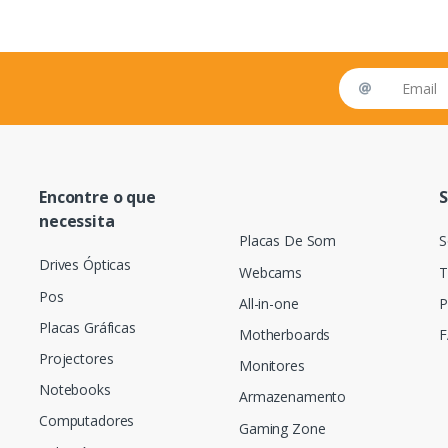
Email address
Encontre o que
S
necessita
Placas De Som
S
Drives Ópticas
Webcams
T
Pos
All-in-one
P
Placas Gráficas
Motherboards
F
Projectores
Monitores
Notebooks
Armazenamento
Computadores
Gaming Zone