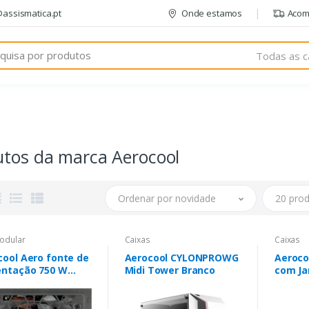
@assismatica.pt
Onde estamos
Acom
Todas as c
utos da marca Aerocool
Ordenar por novidade
20 prod
odular
Caixas
Caixas
cool Aero fonte de
Aerocool CYLONPROWG
Aeroco
entação 750 W
Midi Tower Branco
com Ja
o