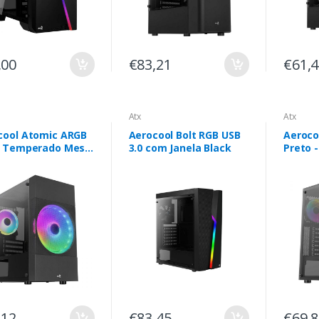
,00
€83,21
€61,
Atx
Atx
cool Atomic ARGB
Aerocool Bolt RGB USB
Aeroco
o Temperado Mesh
3.0 com Janela Black
Preto 
 - ACCS-
PV2701
023.11
,12
€83,45
€69,