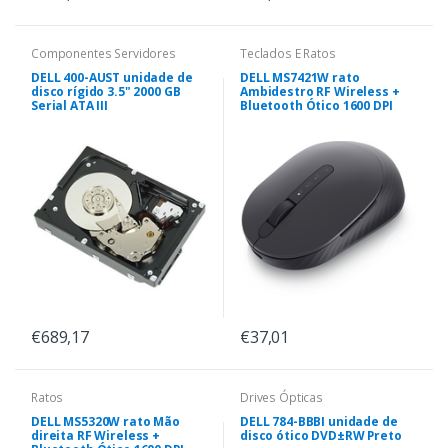
Componentes Servidores
Teclados E Ratos
DELL 400-AUST unidade de
DELL MS7421W rato
disco rígido 3.5" 2000 GB
Ambidestro RF Wireless +
Serial ATA III
Bluetooth Ótico 1600 DPI
€689,17
€37,01
Ratos
Drives Ópticas
DELL MS5320W rato Mão
DELL 784-BBBI unidade de
direita RF Wireless +
disco ótico DVD±RW Preto