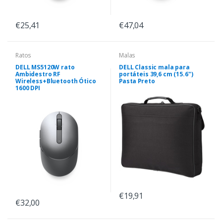
€25,41
€47,04
Ratos
Malas
DELL MS5120W rato
DELL Classic mala para
Ambidestro RF
portáteis 39,6 cm (15.6")
Wireless+Bluetooth Ótico
Pasta Preto
1600 DPI
€19,91
€32,00