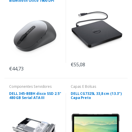
Bluetooth Ótico 1600 DPI
€55,08
€44,73
Componentes Servidores
Capas E Bolsas
DELL 345-BEBH disco SSD 2.5"
DELL CG7325L 33,8 cm (13.3")
480 GB Serial ATA III
Capa Preto