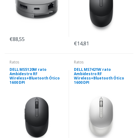
€88,55
€14,81
Ratos
Ratos
DELL MS5120W rato
DELL MS7421W rato
Ambidestro RF
Ambidestro RF
Wireless+Bluetooth Ótico
Wireless+Bluetooth Ótico
1600 DPI
1600 DPI