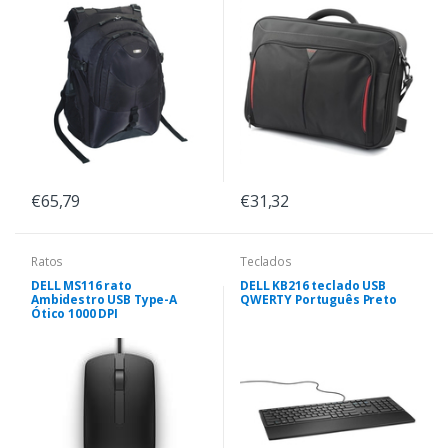
€65,79
€31,32
Ratos
Teclados
DELL MS116 rato
DELL KB216 teclado USB
Ambidestro USB Type-A
QWERTY Português Preto
Ótico 1000 DPI