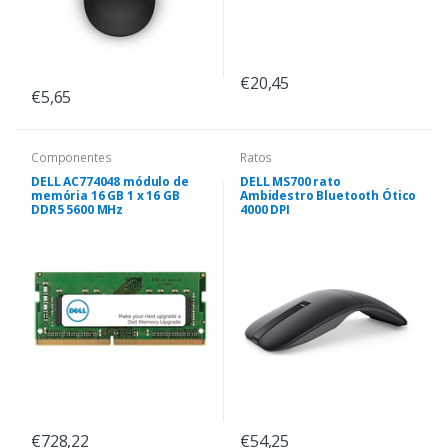
€20,45
€5,65
Componentes
Ratos
DELL AC774048 módulo de
DELL MS700 rato
memória 16 GB 1 x 16 GB
Ambidestro Bluetooth Ótico
DDR5 5600 MHz
4000 DPI
€728,22
€54,25