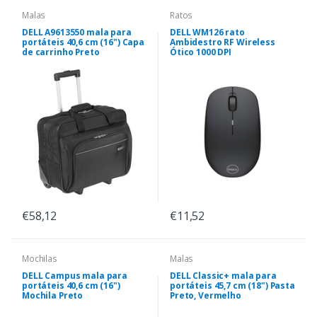
Malas
Ratos
DELL A9613550 mala para
DELL WM126 rato
portáteis 40,6 cm (16") Capa
Ambidestro RF Wireless
de carrinho Preto
Ótico 1000 DPI
€58,12
€11,52
Mochilas
Malas
DELL Campus mala para
DELL Classic+ mala para
portáteis 40,6 cm (16")
portáteis 45,7 cm (18") Pasta
Mochila Preto
Preto, Vermelho