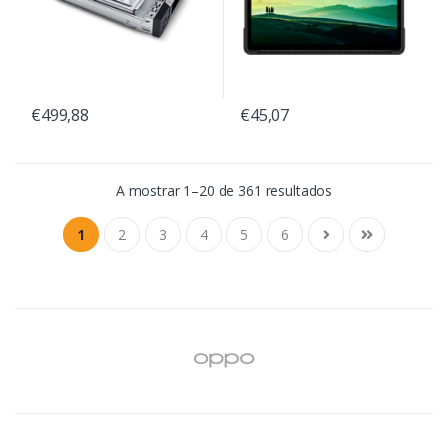
€499,88
€45,07
A mostrar 1–20 de 361 resultados
1
2
3
4
5
6