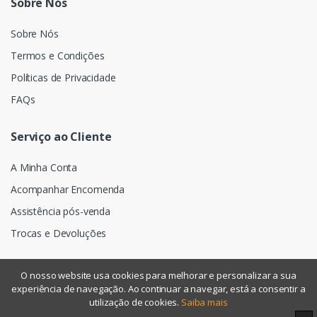
Sobre Nós
Sobre Nós
Termos e Condições
Políticas de Privacidade
FAQs
Serviço ao Cliente
A Minha Conta
Acompanhar Encomenda
Assistência pós-venda
Trocas e Devoluções
O nosso website usa cookies para melhorar e personalizar a sua
experiência de navegação. Ao continuar a navegar, está a consentir a
©
Assismática
- Todos os direitos reservados
utilização de cookies.
Saiba mais