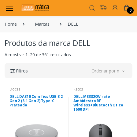
0
Home
Marcas
DELL
Produtos da marca DELL
A mostrar 1–20 de 361 resultados
Filtros
Ordenar por novidade
Docas
Ratos
DELL DA310 Com fios USB 3.2
DELL MS3320W rato
Gen 2 (3.1 Gen 2) Type-C
Ambidestro RF
Prateado
Wireless+Bluetooth Ótico
1600 DPI