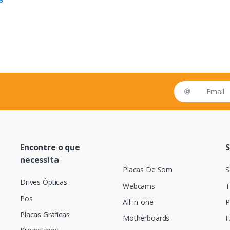
Email address
Encontre o que
S
necessita
Placas De Som
S
Drives Ópticas
Webcams
T
Pos
All-in-one
P
Placas Gráficas
Motherboards
F