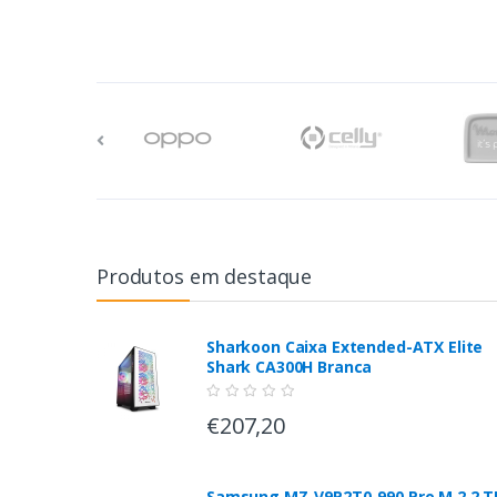
Produtos em destaque
Sharkoon Caixa Extended-ATX Elite
Shark CA300H Branca
€207,20
Samsung MZ-V9P2T0-990 Pro M.2 2 T