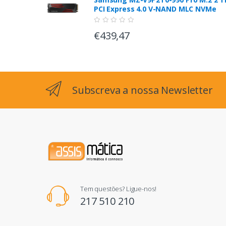
PCI Express 4.0 V-NAND MLC NVMe
€439,47
Subscreva a nossa Newsletter
Tem questões? Ligue-nos!
217 510 210