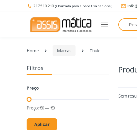
217 510 210
info
(Chamada para a rede fixa nacional)
Pesquisa
Home
Marcas
Thule
Filtros
Prod
Preço
Sem resul
Preço:
€
0
—
€
0
Aplicar