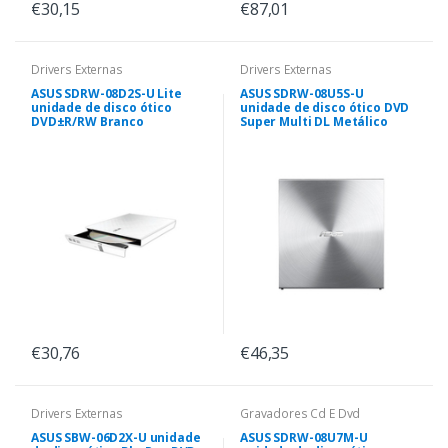
€30,15
€87,01
Drivers Externas
Drivers Externas
ASUS SDRW-08D2S-U Lite
ASUS SDRW-08U5S-U
unidade de disco ótico
unidade de disco ótico DVD
DVD±R/RW Branco
Super Multi DL Metálico
€30,76
€46,35
Drivers Externas
Gravadores Cd E Dvd
ASUS SBW-06D2X-U unidade
ASUS SDRW-08U7M-U