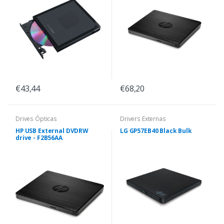
€43,44
€68,20
Drives Ópticas
Drivers Externas
HP USB External DVDRW
LG GP57EB40 Black Bulk
drive - F2B56AA