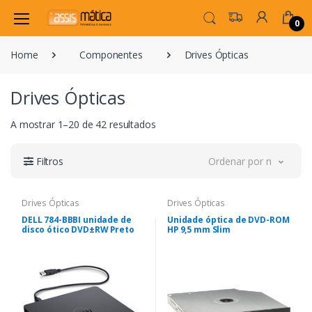
0
Home
Componentes
Drives Ópticas
Drives Ópticas
A mostrar 1–20 de 42 resultados
Filtros
Ordenar por novidade
Drives Ópticas
Drives Ópticas
DELL 784-BBBI unidade de
Unidade óptica de DVD-ROM
disco ótico DVD±RW Preto
HP 9,5 mm Slim