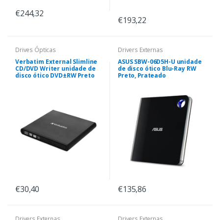
€244,32
€193,22
Drives Ópticas
Drivers Externas
Verbatim External Slimline
ASUS SBW-06D5H-U unidade
CD/DVD Writer unidade de
de disco ótico Blu-Ray RW
disco ótico DVD±RW Preto
Preto, Prateado
€30,40
€135,86
Drivers Externas
Drivers Externas