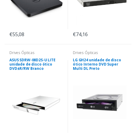
€55,08
€74,16
Drives Ópticas
Drives Ópticas
ASUS SDRW-08D2S-U LITE
LG GH24 unidade de disco
unidade de disco ótico
ótico Interno DVD Super
DVD±R/RW Branco
Multi DL Preto