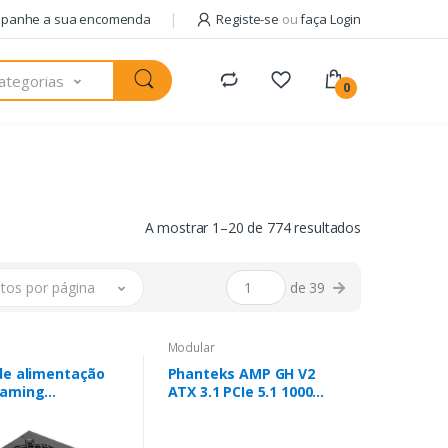
panhe a sua encomenda
Registe-se
ou
faça Login
ategorias
0
A mostrar 1–20 de 774 resultados
tos por página
de 39
Modular
de alimentação
Phanteks AMP GH V2
Gaming
ATX 3.1 PCIe 5.1 1000W
SIM/ 750 W/
Platinum Branca
nha de 14 cm/
 80 Plus