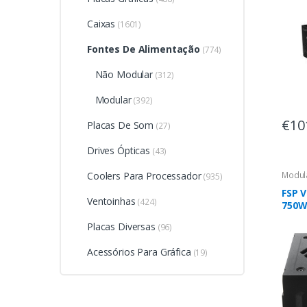
Caixas
(1601)
Fontes De Alimentação
(774)
Não Modular
(312)
Modular
(392)
€10
Placas De Som
(27)
Drives Ópticas
(43)
Coolers Para Processador
Modul
(935)
FSP V
Ventoinhas
(424)
750W
ATX3
Placas Diversas
(96)
Acessórios Para Gráfica
(19)