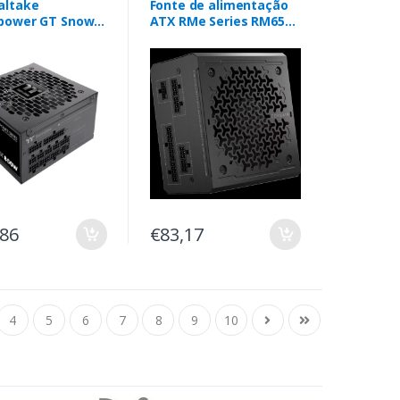
altake
Fonte de alimentação
power GT Snow
ATX RMe Series RM650e
80 plus gold
totalmente modular
com baixo ruído (EU)
,86
€83,17
4
5
6
7
8
9
10