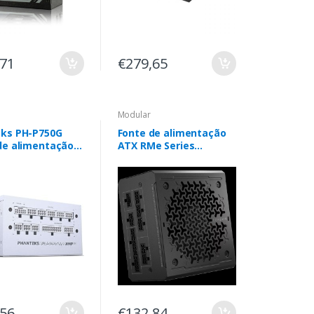
,71
€279,65
Modular
ks PH-P750G
Fonte de alimentação
de alimentação
ATX RMe Series
24-pin ATX ATX
RM1000e totalmente
modular com baixo
ruído (EU)
,56
€132,84