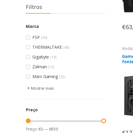
Filtros
€63
Marca
FSP
(36)
THERMALTAKE
(68)
Modul
Game
Gigabyte
(19)
font
Zalman
750 
(10)
Pret
Mars Gaming
(32)
+
Mostrar mais
Preço
Preço:
€
0
—
€
859
€12