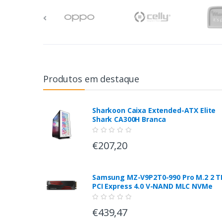
Produtos em destaque
Sharkoon Caixa Extended-ATX Elite
Shark CA300H Branca
€207,20
Samsung MZ-V9P2T0-990 Pro M.2 2 T
PCI Express 4.0 V-NAND MLC NVMe
€439,47