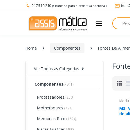
217 510 210
info
(Chamada para a rede fixa nacional)
Pesquisa
Home
Componentes
Fontes De Alime
Font
Ver Todas as Categorias
Componentes
(7041)
Processadores
(250)
Modul
Motherboards
(724)
MSI 
de a
Memórias Ram
20+4
(1624)
Placas Gráficas
(488)