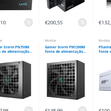
,10
€200,55
€132
ar
Modular
Modular
r Storm PN750M
Gamer Storm PN1200M
Phante
e de alimentação
fonte de alimentação
fonte 
W 20+4 pin ATX ATX
1200 W 20+4 pin ATX
750 W 
o
ATX Preto
Preto
7,98
€148,99
€100