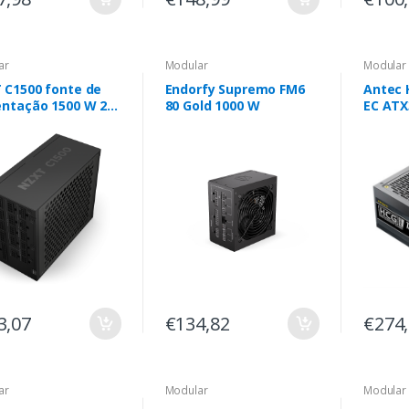
ar
Modular
Modular
 C1500 fonte de
Endorfy Supremo FM6
Antec 
entação 1500 W 24-
80 Gold 1000 W
EC ATX3.1 Modular 80
ATX ATX Preto
Platina
3,07
€134,82
€274
ar
Modular
Modular