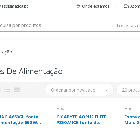
@assismatica.pt
Onde estamos
Acom
Todas as c
ntação
es De Alimentação
Ordenar por novidade
20 produ
ar
Modular
Modular
MAG A650GL fonte
GIGABYTE AORUS ELITE
Fonte 
limentação 650 W
P850W ICE fonte de
Mars 
 pin ATX ATX Preto
alimentação 850 W
MPB750
20+4 pin ATX ATX
Ventoi
Branco
Bronze