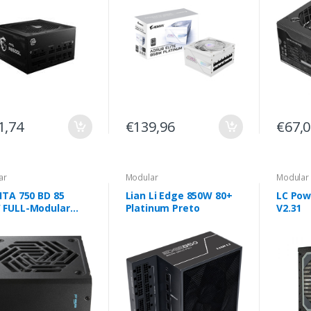
1,74
€139,96
€67,
ar
Modular
Modular
ITA 750 BD 85
Lian Li Edge 850W 80+
LC Pow
 FULL-Modular
Platinum Preto
V2.31
.1/GEN5