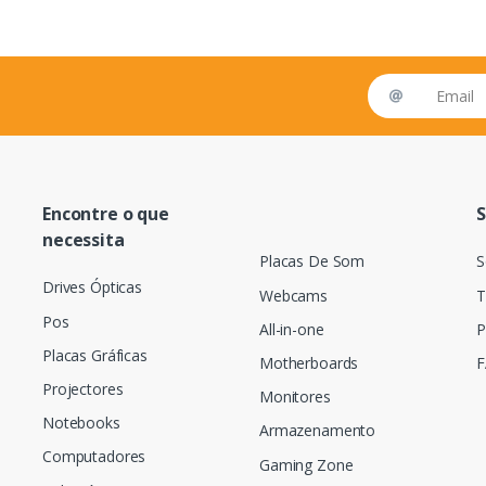
Email address
Encontre o que
S
necessita
Placas De Som
S
Drives Ópticas
Webcams
T
Pos
All-in-one
P
Placas Gráficas
Motherboards
F
Projectores
Monitores
Notebooks
Armazenamento
Computadores
Gaming Zone