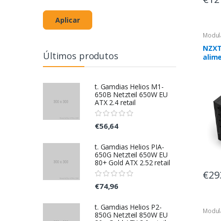
Aplicar
Modul
NZXT
Últimos produtos
alim
pin 
t. Gamdias Helios M1-
650B Netzteil 650W EU
ATX 2.4 retail
€56,64
t. Gamdias Helios PIA-
650G Netzteil 650W EU
80+ Gold ATX 2.52 retail
€29
€74,96
t. Gamdias Helios P2-
Modul
850G Netzteil 850W EU