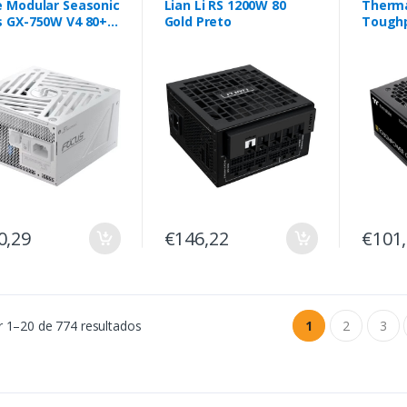
e Modular Seasonic
Lian Li RS 1200W 80
Therm
s GX-750W V4 80+
Gold Preto
Tough
 ATX3.1 Branca
,850W 
0,29
€146,22
€101
 1–20 de 774 resultados
1
2
3