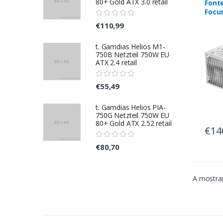
80+ Gold ATX 3.0 retail
Font
Focu
Gold
€110,99
t. Gamdias Helios M1-
750B Netzteil 750W EU
ATX 2.4 retail
€55,49
t. Gamdias Helios PIA-
750G Netzteil 750W EU
80+ Gold ATX 2.52 retail
€14
€80,70
A mostrar