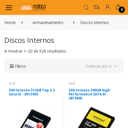
0
Home
Armazenamento
Discos Internos
Discos Internos
A mostrar 1–20 de 928 resultados
Filtros
Ordenar por novidade
Ssd
Ssd
SSD Intenso 512GB Top 2.5
SSD Intenso 240GB High
Sata III - 3812450
Performance SATA III -
3813440