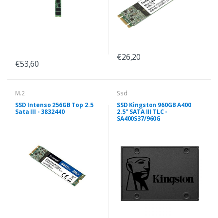
€26,20
€53,60
M.2
Ssd
SSD Intenso 256GB Top 2.5
SSD Kingston 960GB A400
Sata III - 3832440
2.5" SATA III TLC -
SA400S37/960G