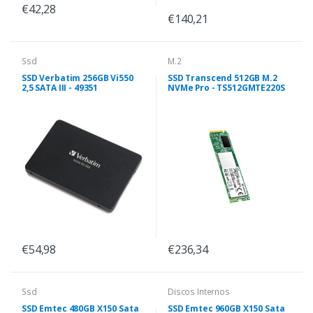
€42,28
€140,21
Ssd
M.2
SSD Verbatim 256GB Vi550
SSD Transcend 512GB M.2
2,5 SATA III - 49351
NVMe Pro - TS512GMTE220S
€54,98
€236,34
Ssd
Discos Internos
SSD Emtec 480GB X150 Sata
SSD Emtec 960GB X150 Sata