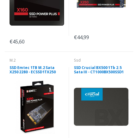
€44,99
€45,60
M.2
Ssd
SSD Emtec 1TB M.2 Sata
SSD Crucial BX500 1Tb 2.5
X250 2280 - ECSSD1TX250
Sata III - CT1000BX500SSD1