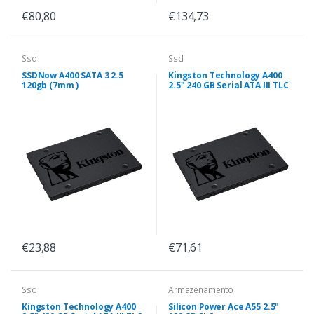
€80,80
€134,73
Ssd
Ssd
SSDNow A400 SATA 3 2.5
Kingston Technology A400
120gb (7mm )
2.5" 240 GB Serial ATA III TLC
€23,88
€71,61
Ssd
Armazenamento
Kingston Technology A400
Silicon Power Ace A55 2.5"