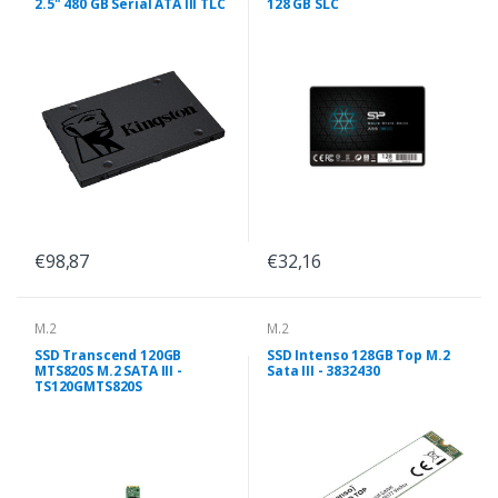
2.5" 480 GB Serial ATA III TLC
128 GB SLC
€98,87
€32,16
M.2
M.2
SSD Transcend 120GB
SSD Intenso 128GB Top M.2
MTS820S M.2 SATA III -
Sata III - 3832430
TS120GMTS820S