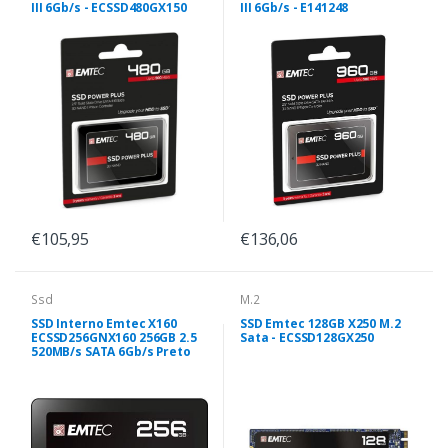
III 6Gb/s - ECSSD480GX150
III 6Gb/s - E141248
€105,95
€136,06
Ssd
M.2
SSD Interno Emtec X160
SSD Emtec 128GB X250 M.2
ECSSD256GNX160 256GB 2.5
Sata - ECSSD128GX250
520MB/s SATA 6Gb/s Preto