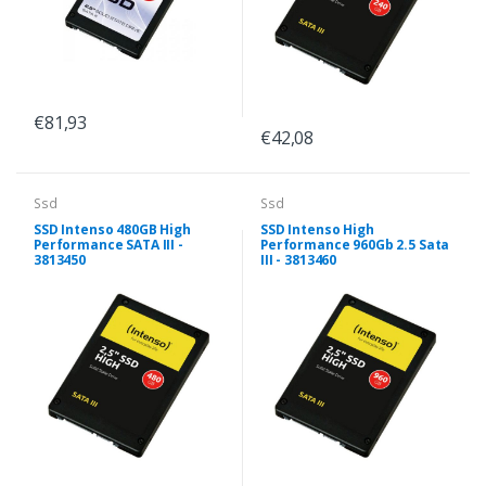
€81,93
€42,08
Ssd
Ssd
SSD Intenso 480GB High
SSD Intenso High
Performance SATA III -
Performance 960Gb 2.5 Sata
3813450
III - 3813460