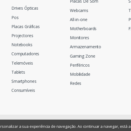
Placas De Som
S
Drives Ópticas
Webcams
T
Pos
All-in-one
P
Placas Gráficas
Motherboards
F
Projectores
Monitores
Notebooks
Armazenamento
Computadores
Gaming Zone
Telemóveis
Periféricos
Tablets
Mobilidade
Smartphones
Redes
Consumíveis
sonalizar a sua experiência de navegação. Ao continuar a navegar, está a c