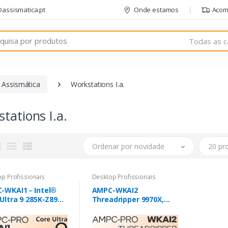
@assismatica.pt
Onde estamos
Acom
Todas as c
 Assismática
Workstations I.a.
tations I.a.
Ordenar por novidade
20 pr
p Profissionais
Desktop Profissionais
-WKAI1 - Intel®
AMPC-WKAI2
Ultra 9 285K-Z890-
Threadripper 9970X,
 RAM - SSD 1TB -
RTX PRO 6000 96GB Max
Radeon™ AI PRO
Q, 128GB DDR5 ECC, SSD
0 - Windows 11
2TB Gen5, TRX50 Wi-Fi