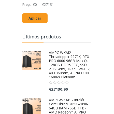
Preço:
€
0
—
€
27131
Aplicar
Últimos produtos
AMPC-WKAI2
Threadripper 9970X, RTX
PRO 6000 96GB Max Q,
128GB DDR5 ECC, SSD
2TB Gen5, TRX50 Wi-Fi 7,
AIO 360mm, AI PRO 100,
1600W Platinum.
€27130,90
AMPC-WKAI1 - Intel®
Core Ultra 9 285K-Z890-
64GB RAM - SSD 1TB -
AMD Radeon™ AI PRO