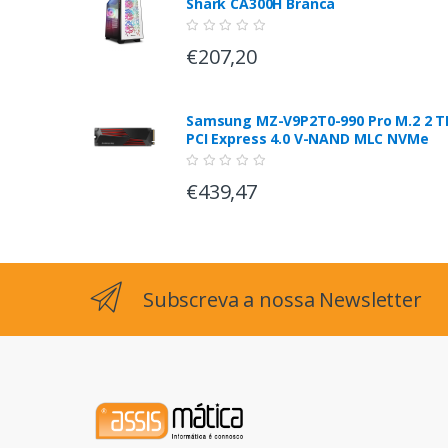
Shark CA300H Branca
€207,20
Samsung MZ-V9P2T0-990 Pro M.2 2 T
PCI Express 4.0 V-NAND MLC NVMe
€439,47
Subscreva a nossa Newsletter