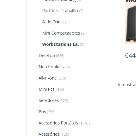
Profi
Portáteis Trabalho
(3)
All In One
(2)
Mini Computadores
(2)
Workstations I.a.
(2)
€44
Desktop
(686)
Notebooks
(488)
All-in-one
(275)
A mostrar
Mini Pcs
(443)
Servidores
(523)
Pos
(756)
Acessórios Portáteis
(1345)
Acessórios
(126)