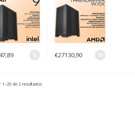
ssional
7, AIO 360mm, AI PRO
100, 1600W Platinum.
47,89
€27130,90
 1–20 de 2 resultados