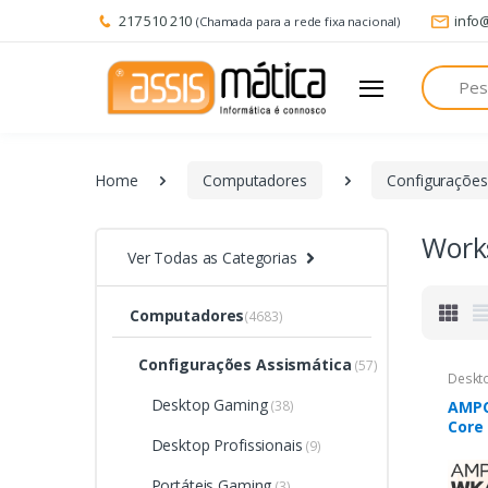
217 510 210
info
(Chamada para a rede fixa nacional)
Pesquisa
Home
Computadores
Configurações
Works
Ver Todas as Categorias
Computadores
(4683)
Configurações Assismática
(57)
Deskto
Desktop Gaming
(38)
AMPC
Core 
Desktop Profissionais
64GB
(9)
AMD 
Portáteis Gaming
R970
(3)