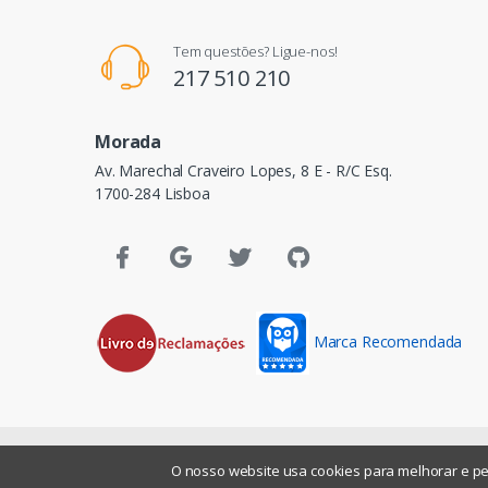
Tem questões? Ligue-nos!
217 510 210
Morada
Av. Marechal Craveiro Lopes, 8 E - R/C Esq.
1700-284 Lisboa
Marca Recomendada
©
Assismática
- Todos os direitos reservados
O nosso website usa cookies para melhorar e per