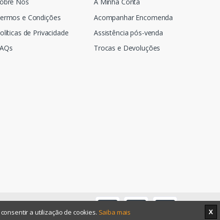
obre Nós
A Minha Conta
ermos e Condições
Acompanhar Encomenda
olíticas de Privacidade
Assistência pós-venda
AQs
Trocas e Devoluções
X
onsentir a utilização de cookies.
Saiba mais