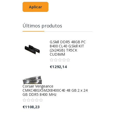
Aplicar
Últimos produtos
G.Skill DDR5 48GB PC
8400 CL40 G.Skill KIT
(2x24GB) TR5CK
CUDIMM
€1292,14
Corsair Vengeance
CMKC48GX5M2X8400C40 48 GB 2 x 24
GB DDR5 8400 MHz
€1108,23