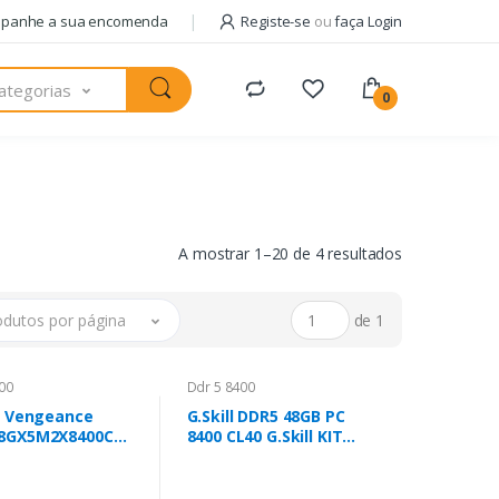
panhe a sua encomenda
Registe-se
ou
faça Login
ategorias
0
A mostrar 1–20 de 4 resultados
odutos por página
de 1
00
Ddr 5 8400
r Vengeance
G.Skill DDR5 48GB PC
8GX5M2X8400C40
8400 CL40 G.Skill KIT
2 x 24 GB DDR5
(2x24GB) TR5CK
Hz
CUDIMM