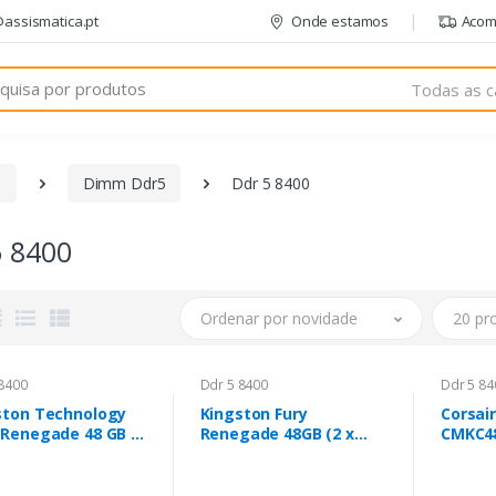
@assismatica.pt
Onde estamos
Acom
Todas as c
m
Dimm Ddr5
Ddr 5 8400
5 8400
Ordenar por novidade
20 pr
8400
Ddr 5 8400
Ddr 5 84
ston Technology
Kingston Fury
Corsai
 Renegade 48 GB 2
Renegade 48GB (2 x
CMKC4
 GB DDR5
24GB) 288-Pin PC RAM
48 GB 
DDR5 8400
8400 M