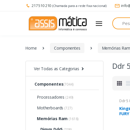
217 510 210
info
(Chamada para a rede fixa nacional)
Pesquisa
Home
Componentes
Memórias Ra
Ddr 
Ver Todas as Categorias
Componentes
(7044)
Processadores
(249)
Ddr 5 
Motherboards
(727)
King
FURY
Memórias Ram
x 24
(1618)
Dimm Ddr5
(708)