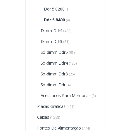
Ddr 5 8200
(1)
Ddr 5 8400
(4)
Dimm Ddr4
(403)
Dimm Ddr3
(31)
So-dimm Ddr5
(91)
So-dimm Ddr4
(135)
So-dimm Ddr3
(26)
So-dimm Ddr
(4)
Acessorios Para Memorias
(3)
Placas Gráficas
(491)
Caixas
(1598)
Fontes De Alimentação
(774)