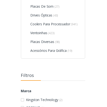
Placas De Som
(27)
Drives Ópticas
(43)
Coolers Para Processador
(941)
Ventoinhas
(423)
Placas Diversas
(98)
Acessórios Para Gráfica
(19)
Filtros
Marca
Kingston Technology
(2)