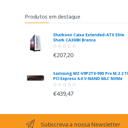
Produtos em destaque
Sharkoon Caixa Extended-ATX Elite
Shark CA300H Branca
€207,20
Samsung MZ-V9P2T0-990 Pro M.2 2 T
PCI Express 4.0 V-NAND MLC NVMe
€439,47
Subscreva a nossa Newsletter