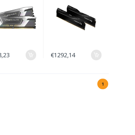
8,23
€1292,14
1