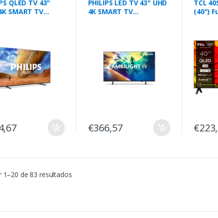
PS QLED TV 43"
PHILIPS LED TV 43" UHD
TCL 40
4K SMART TV
4K SMART TV
(40") F
S7810/12
AMBILIGHT
Wi-Fi P
43PUS8010/12
4,67
€366,57
€223
 1–20 de 83 resultados