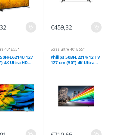
,32
€459,32
re 40" E 55"
Ecrãs Entre 40" E 55"
s 50HFL6214U 127
Philips 50BFL2214/12 TV
) 4K Ultra HD
127 cm (50") 4K Ultra
TV Wi-Fi
HD Smart TV Wi-Fi
ite 400 cd/m²
Preto 350 cd/m²
 enrolar
,01
€710,66