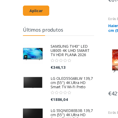
Aplicar
Ecrãs 
Haie
Últimos produtos
cm (5
Smart
SAMSUNG TV43" LED
U8005 4K UHD SMART
TV HDR PLANA 2026
€346,13
LG OLED55G68LW 139,7
cm (55") 4K Ultra HD
Smart TV Wi-Fi Preto
€42
€1886,04
LG 55QNED8EB3B 139,7
Ecrãs 
cm (55") 4K Ultra HD