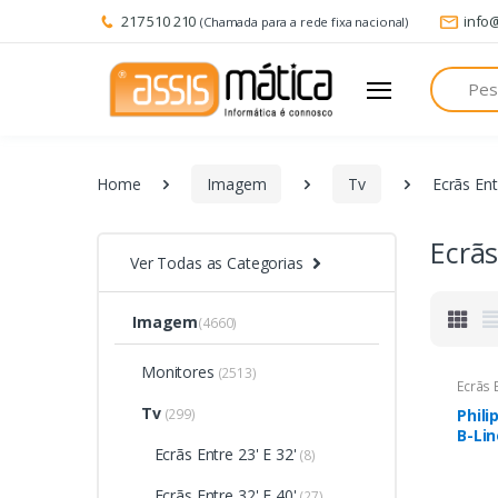
217 510 210
info
(Chamada para a rede fixa nacional)
Pesquisa
Home
Imagem
Tv
Ecrãs Ent
Ecrãs
Ver Todas as Categorias
Imagem
(4660)
Monitores
(2513)
Ecrãs 
Tv
(299)
Phili
B-Lin
Ecrãs Entre 23' E 32'
(8)
Ecrãs Entre 32' E 40'
(27)