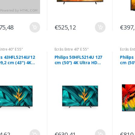
75,48
€525,12
€397
Entre 40" E 55"
Ecrãs Entre 40" E 55"
Ecrãs Ent
ps 43HFL5214U/12
Philips 50HFL5214U 127
Philip
9,2 cm (43") 4K
cm (50") 4K Ultra HD
cm (50"
 HD Smart TV Wi-Fi
Smart TV Wi-Fi Preto
Smart 
o
350 cd/m²
Antrac
Ecrã de
4,62
€630,41
€810