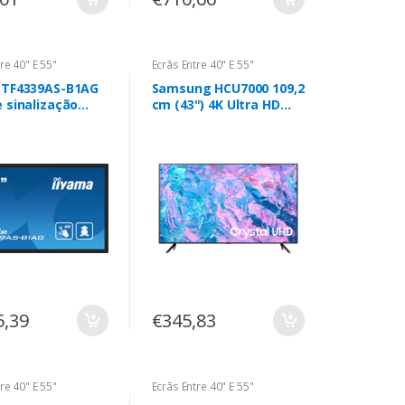
re 40" E 55"
Ecrãs Entre 40" E 55"
 TF4339AS-B1AG
Samsung HCU7000 109,2
e sinalização
cm (43") 4K Ultra HD
 digital 108 cm
Smart TV Preto 20 W
 LED 500 cd/m² 4K
HD Preto Ecrã
 Processador
n Android 24/7
5,39
€345,83
re 40" E 55"
Ecrãs Entre 40" E 55"