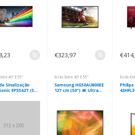
Web O
8,23
€323,97
€414
Entre 40" E 55"
Ecrãs Entre 40" E 55"
Ecrãs Ent
de Sinalização
Samsung HG50AU800EE
Philips
onic EP5542T (55''
127 cm (50") 4K Ultra
43HFL3
Ultra HD - LED ,
HD Smart TV Preto 20
cm (43"
 , Ecrã Táctil ,
W
id 8.0 , Design
m)