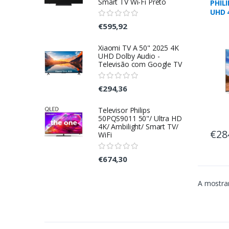
Smart TV Wi-Fi Preto
PHILI
UHD 
43PU
€595,92
Xiaomi TV A 50" 2025 4K
UHD Dolby Audio -
Televisão com Google TV
€294,36
Televisor Philips
50PQS9011 50"/ Ultra HD
4K/ Ambilight/ Smart TV/
€28
WiFi
€674,30
A mostrar