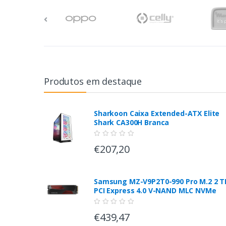
Produtos em destaque
Sharkoon Caixa Extended-ATX Elite
Shark CA300H Branca
€207,20
Samsung MZ-V9P2T0-990 Pro M.2 2 T
PCI Express 4.0 V-NAND MLC NVMe
€439,47