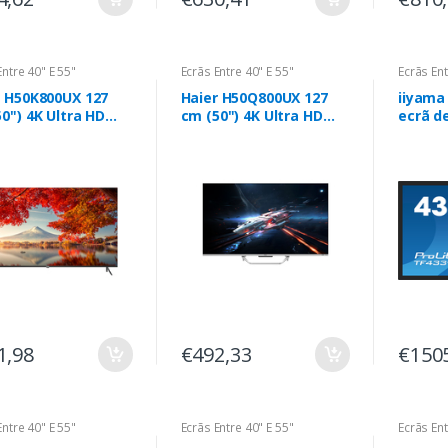
Entre 40" E 55"
Ecrãs Entre 40" E 55"
Ecrãs Ent
r H50K800UX 127
Haier H50Q800UX 127
iiyama
0") 4K Ultra HD
cm (50") 4K Ultra HD
ecrã d
 TV Wi-Fi Preto
Smart TV Wi-Fi Preto
Plasma
(42.5")
Ultra 
táctil
built-i
1,98
€492,33
€150
Entre 40" E 55"
Ecrãs Entre 40" E 55"
Ecrãs Ent