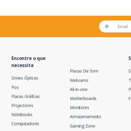
Email address
Encontre o que
S
necessita
Placas De Som
S
Drives Ópticas
Webcams
T
Pos
All-in-one
P
Placas Gráficas
Motherboards
F
Projectores
Monitores
Notebooks
Armazenamento
Computadores
Gaming Zone