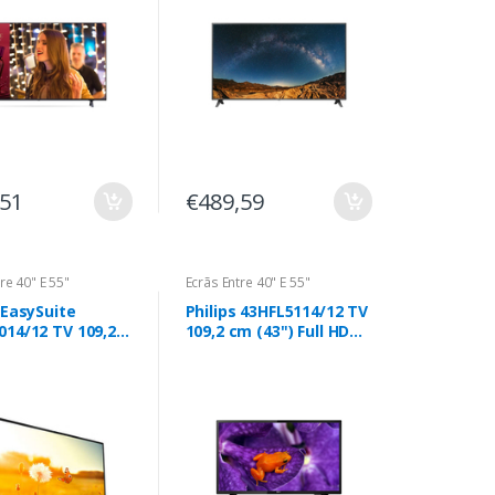
S
,51
€489,59
re 40" E 55"
Ecrãs Entre 40" E 55"
 EasySuite
Philips 43HFL5114/12 TV
014/12 TV 109,2
109,2 cm (43") Full HD
) Full HD Preto
Smart TV Wi-Fi Preto