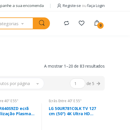
panhe a sua encomenda
Registe-se
ou
faça Login
ategorias
0
A mostrar 1–20 de 83 resultados
utos por página
de 5
re 40" E 55"
Ecrãs Entre 40" E 55"
R640S9ZD ecrã
LG 50UR781C0LK TV 127
alização Plasma
cm (50") 4K Ultra HD
 127 cm (50") LED
Smart TV Wi-Fi Preto
K Ultra HD Preto
300 cd/m²
sador built-in