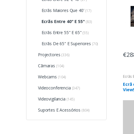
Ecrãs Maiores Que 40'
(17)
Ecrãs Entre 40" E 55"
(83)
Ecrãs Entre 55" E 65"
(55)
Ecrãs De 65" E Superiores
(70)
€28
Projectores
(336)
Cãmaras
(104)
Webcams
Ecrãs 
(104)
Ecrã 
Videoconferencia
(347)
ViewS
- 4K 
Videovigilancia
(145)
Preto
Andro
Suportes E Acessórios
(804)
Tote