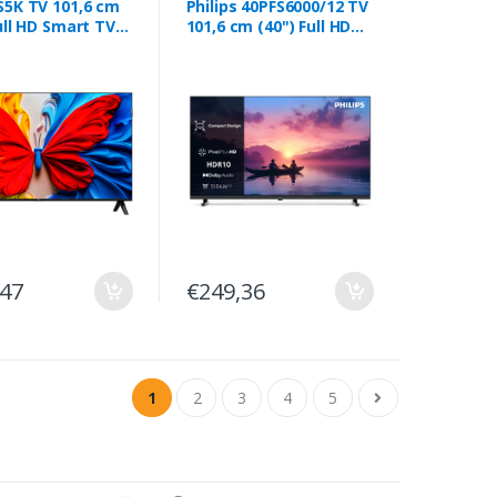
S5K TV 101,6 cm
Philips 40PFS6000/12 TV
ull HD Smart TV
101,6 cm (40") Full HD
reto
Smart TV Wi-Fi Preto
,47
€249,36
1
2
3
4
5