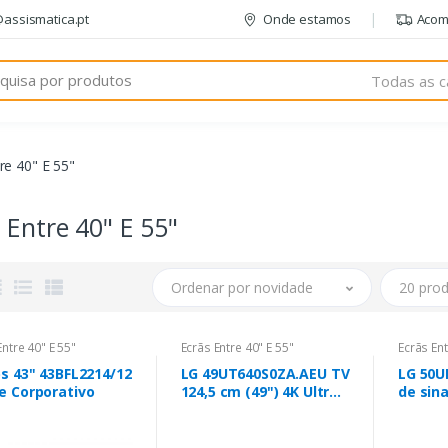
@assismatica.pt
Onde estamos
Acom
Todas as c
re 40" E 55"
 Entre 40" E 55"
Ordenar por novidade
20 prod
Entre 40" E 55"
Ecrãs Entre 40" E 55"
Ecrãs Ent
ps 43" 43BFL2214/12
LG 49UT640S0ZA.AEU TV
LG 50U
e Corporativo
124,5 cm (49") 4K Ultra
de sin
HD Preto
digital
Wi-Fi 4
Proces