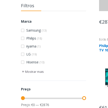
Filtros
€28
Marca
Samsung
(13)
Philips
(18)
Ecrãs 
Phili
iiyama
(1)
TV 10
LG
Ultra
(19)
Pret
Hisense
(10)
+
Mostrar mais
Preço
Preço:
€
0
—
€
2876
€61