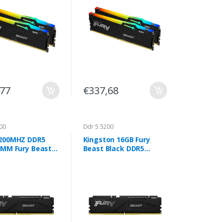
,77
€337,68
00
Ddr 5 5200
200MHZ DDR5
Kingston 16GB Fury
IMM Fury Beast
Beast Black DDR5
5200Mhz CL40