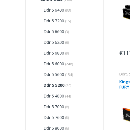
Ddr 5 6400
(93)
Ddr 5 7200
(15)
Ddr 5 6600
(3)
Ddr 5 6200
(6)
€11
Ddr 5 6800
(9)
Ddr 5 6000
(248)
Ddr 5 5600
Ddr 5 
(154)
King
Ddr 5 5200
(74)
FURY
de me
Ddr 5 4800
(44)
GB D
pin 
Ddr 5 7000
(8)
Ddr 5 7600
(8)
Ddr 5 8000
(6)