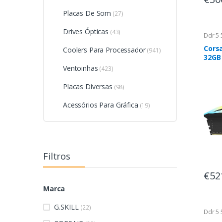
Placas De Som
(27)
Drives Ópticas
(43)
Ddr 5 
Cors
Coolers Para Processador
(941)
32GB
Ventoinhas
(423)
Placas Diversas
(98)
Acessórios Para Gráfica
(19)
Filtros
€52
Marca
G.SKILL
(22)
Ddr 5 