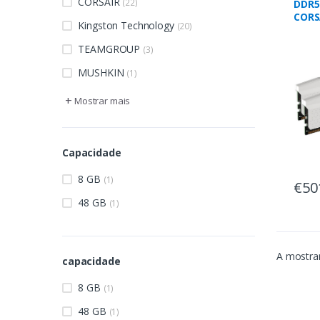
CORSAIR
(22)
DDR5 32GB PC 5200 CL
CORS
Kingston Technology
(20)
Veng
TEAMGROUP
(3)
MUSHKIN
(1)
+
Mostrar mais
Capacidade
8 GB
(1)
€50
48 GB
(1)
A mostrar
capacidade
8 GB
(1)
48 GB
(1)