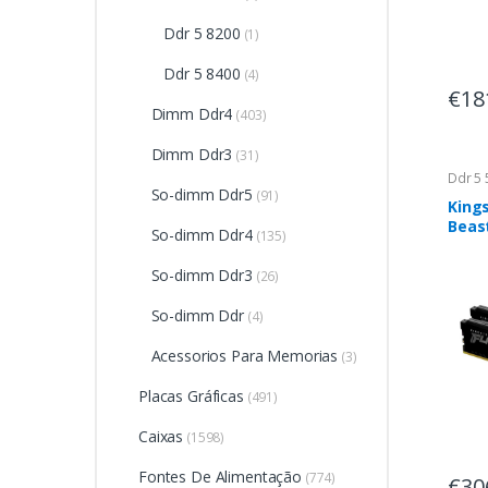
Ddr 5 8200
(1)
Ddr 5 8400
(4)
€18
Dimm Ddr4
(403)
Dimm Ddr3
(31)
Ddr 5 
So-dimm Ddr5
(91)
King
Beas
So-dimm Ddr4
(135)
5200
So-dimm Ddr3
(26)
So-dimm Ddr
(4)
Acessorios Para Memorias
(3)
Placas Gráficas
(491)
Caixas
(1598)
Fontes De Alimentação
(774)
€30