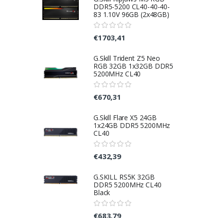
DDR5-5200 CL40-40-40-
83 1.10V 96GB (2x48GB)
€1703,41
G.Skill Trident Z5 Neo
RGB 32GB 1x32GB DDR5
5200MHz CL40
€670,31
G.Skill Flare X5 24GB
1x24GB DDR5 5200MHz
CL40
€432,39
G.SKILL RS5K 32GB
DDR5 5200MHz CL40
Black
€683,79