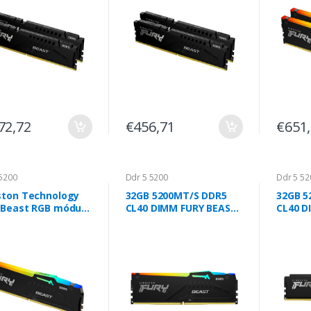
72,72
€456,71
€651
5200
Ddr 5 5200
Ddr 5 52
ston Technology
32GB 5200MT/S DDR5
32GB 5
 Beast RGB módulo
CL40 DIMM FURY BEAST
CL40 D
mória 8 GB 1 x 8
RGB
Black
DR5 5200 MT/s 288-
DIMM