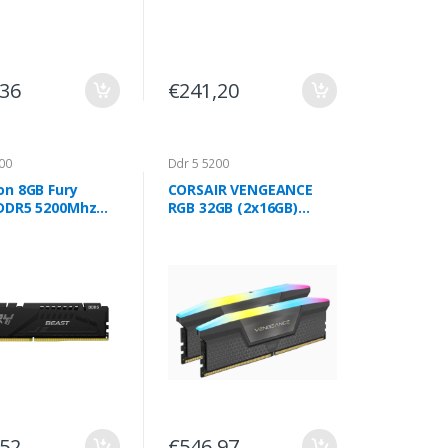
,36
€241,20
00
Ddr 5 5200
on 8GB Fury
CORSAIR VENGEANCE
DDR5 5200Mhz
RGB 32GB (2x16GB)
reta
DDR5 DRAM 5200MT/s
C40
,52
€546,97