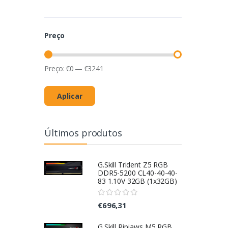
Preço
Preço:
€
0
—
€
3241
Aplicar
Últimos produtos
G.Skill Trident Z5 RGB
DDR5-5200 CL40-40-40-
83 1.10V 32GB (1x32GB)
€696,31
G.Skill Ripjaws M5 RGB