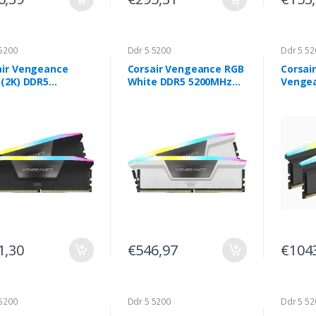
5200
Ddr 5 5200
Ddr 5 52
air Vengeance
Corsair Vengeance RGB
Corsai
 (2K) DDR5
White DDR5 5200MHz
Vengea
5200MHz RGB 2 x 16 GB
32GB 2x16GB CL40
32GB) 
5200M
1,30
€546,97
€104
5200
Ddr 5 5200
Ddr 5 52