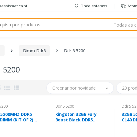
@assismatica.pt
Onde estamos
Acom
Todas as c
m
Dimm Ddr5
Ddr 5 5200
5 5200
Ordenar por novidade
20 prod
5200
Ddr 5 5200
Ddr 5 52
 5200MHZ DDR5
Kingston 32GB Fury
32GB 5
DIMM (KIT OF 2)
Beast Black DDR5
CL40 D
Beast Black
(2x16GB) 5200Mhz CL40
FURY B