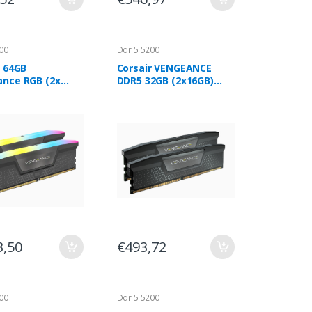
00
Ddr 5 5200
r 64GB
Corsair VENGEANCE
nce RGB (2x
DDR5 32GB (2x16GB)
DDR5 CL40 EXPO
5200MHz C40
hz
3,50
€493,72
00
Ddr 5 5200