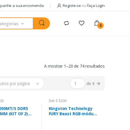
panhe a sua encomenda
Registe-se
ou
faça Login
ategorias
0
A mostrar 1–20 de 74 resultados
utos por página
de 4
00
Ddr 5 5200
200MT/S DDR5
Kingston Technology
IMM (KIT OF 2)
FURY Beast RGB módulo
EAST RGB
de memória 16 GB 2 x 8
GB DDR5 5200 MT/s 288-
pin DIMM