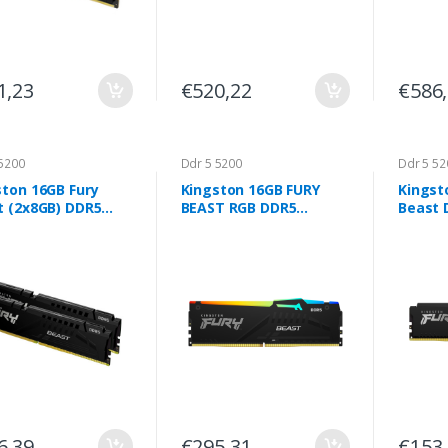
1,23
€520,22
€586
5200
Ddr 5 5200
Ddr 5 52
ston 16GB Fury
Kingston 16GB FURY
Kingst
t (2x8GB) DDR5
BEAST RGB DDR5
Beast 
MHz
5200MHz CL40
CL40 P
6,39
€295,31
€153