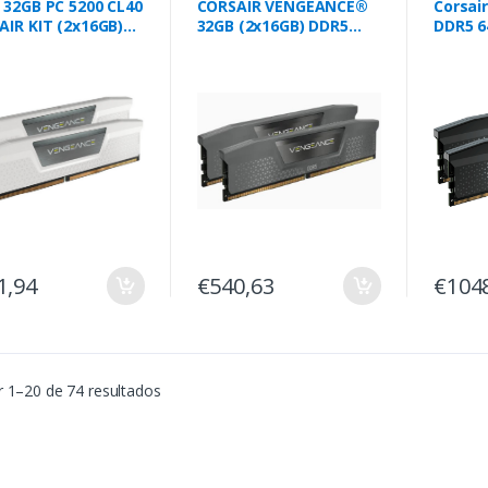
40
CORSAIR VENGEANCE®
Corsai
AIR KIT (2x16GB)
32GB (2x16GB) DDR5
DDR5 6
eance retail
DRAM Up To 5200MT/s
5200MH
CL40
1,94
€540,63
€104
 1–20 de 74 resultados