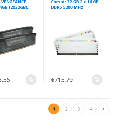
r VENGEANCE
Corsair 32 GB 2 x 16 GB
4GB (2x32GB)
DDR5 5200 MHz
z C40
8,56
€715,79
1
2
3
4