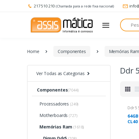
217 510 210
info
(Chamada para a rede fixa nacional)
Pesquisa
Home
Componentes
Memórias Ra
Ddr 
Ver Todas as Categorias
Componentes
(7044)
Processadores
(249)
Ddr 5 
Motherboards
(727)
64GB
CL40 
Memórias Ram
Fury 
(1618)
Dimm Ddr5
(708)