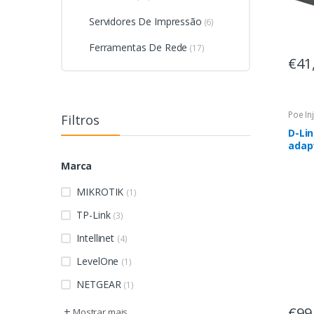
Servidores De Impressão
(6)
Ferramentas De Rede
(17)
€41
Poe In
Filtros
D-Li
adap
Ethe
Marca
MIKROTIK
(1)
TP-Link
(3)
Intellinet
(4)
LevelOne
(1)
NETGEAR
(1)
€99
+
Mostrar mais