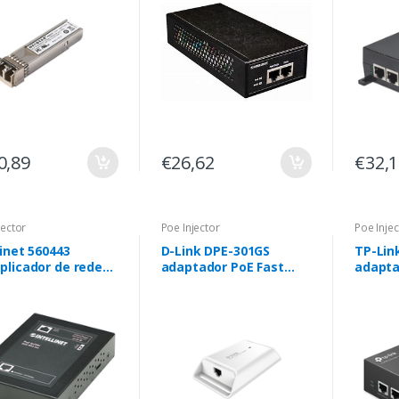
0,89
€26,62
€32,
jector
Poe Injector
Poe Injec
linet 560443
D-Link DPE-301GS
TP-Lin
plicador de rede
adaptador PoE Fast
adapta
o Power over
Ethernet, Gigabit
Ethern
net (PoE)
Ethernet