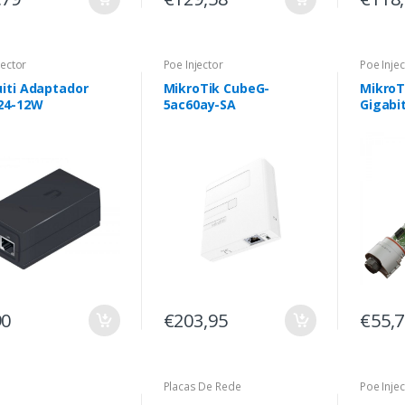
jector
Poe Injector
Poe Injec
uiti Adaptador
MikroTik CubeG-
MikroT
24-12W
5ac60ay-SA
Gigabi
Ethern
divisor
extern
90
€203,95
€55,
Placas De Rede
Poe Injec