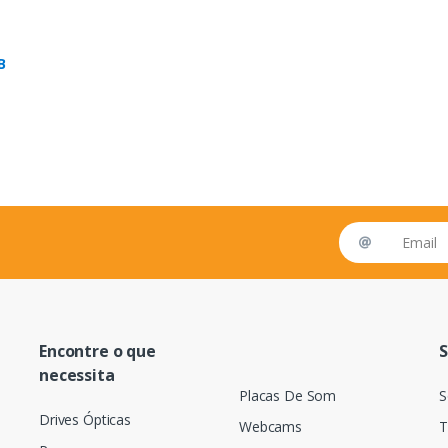
B
Email address
Encontre o que
S
necessita
Placas De Som
S
Drives Ópticas
Webcams
T