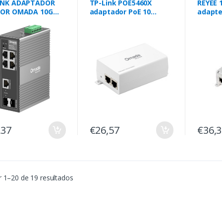
INK ADAPTADOR
TP-Link POE5460X
REYEE 
TOR OMADA 10G
adaptador PoE 10
adapte
Gigabit Ethernet 54 V
802.3af
,37
€26,57
€36,
 1–20 de 19 resultados