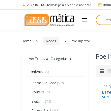
217 510 210
info
(Chamada para a rede fixa nacional)
Pesquisa
Home
Redes
Poe Injector
Poe I
Ver Todas as Categorias
Redes
(5175)
Placas De Rede
(532)
Poe In
Routers
(551)
NETG
SFP+
Switch
tran
(1319)
1000
Access Point
(288)