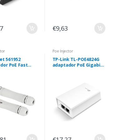
17
€9,63
tor
Poe Injector
net 561952
TP-Link TL-POE4824G
dor PoE Fast
adaptador PoE Gigabit
et
Ethernet 48 V
,81
€17,27