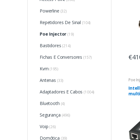
Powerline
(32)
Repetidores De Sinal
(104)
Poe Injector
(19)
Bastidores
(214)
€41
Fichas E Conversores
(157)
Kvm
(195)
Antenas
Poe In
(33)
Intel
Adaptadores E Cabos
(1004)
multi
Pret
Bluetooth
(4)
Ether
Segurança
(496)
Voip
(26)
Domótica
(39)