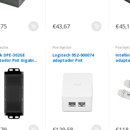
,75
€43,67
€45,
jector
Poe Injector
Poe Injec
nk DPE-302GE
Logitech 952-000074
Intelli
tador PoE Gigabit
adaptador PoE
adapta
rnet
Ethern
,79
€129,58
€118