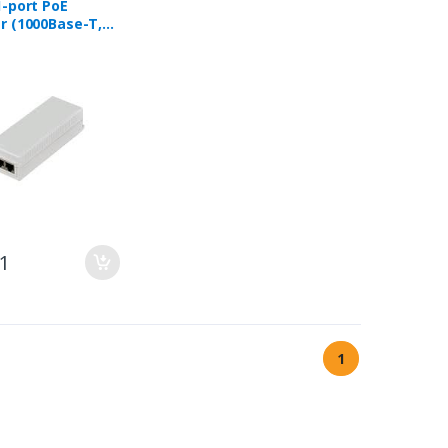
1-port PoE
r (1000Base-T,
)
31
1