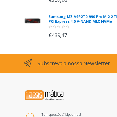
Samsung MZ-V9P2T0-990 Pro M.2 2 T
PCI Express 4.0 V-NAND MLC NVMe
€439,47
Subscreva a nossa Newsletter
Tem questões? Ligue-nos!