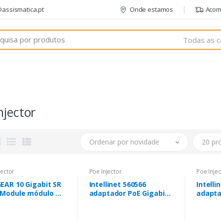
@assismatica.pt
Onde estamos
Acom
Todas as c
njector
Ordenar por novidade
20 pr
jector
Poe Injector
Poe Injec
EAR 10 Gigabit SR
Intellinet 560566
Intelli
 Module módulo de
adaptador PoE Gigabit
adapta
scetor de rede
Ethernet
Ethern
0 Mbit/s