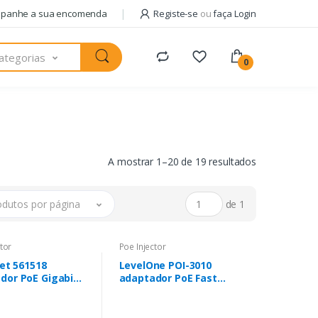
panhe a sua encomenda
Registe-se
ou
faça Login
ategorias
0
A mostrar 1–20 de 19 resultados
odutos por página
de 1
tor
Poe Injector
net 561518
LevelOne POI-3010
dor PoE Gigabit
adaptador PoE Fast
et
Ethernet, Gigabit
Ethernet 52 V