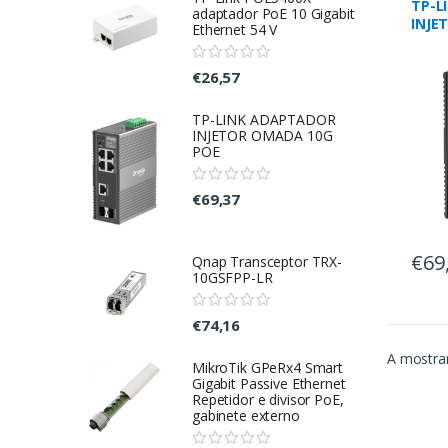
TP-L
adaptador PoE 10 Gigabit
INJE
Ethernet 54 V
POE
€26,57
TP-LINK ADAPTADOR
INJETOR OMADA 10G
POE
€69,37
€69
Qnap Transceptor TRX-
10GSFPP-LR
€74,16
A mostrar
MikroTik GPeRx4 Smart
Gigabit Passive Ethernet
Repetidor e divisor PoE,
gabinete externo