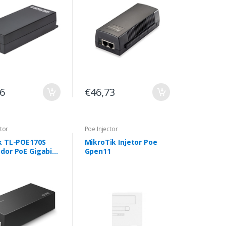
16
€46,73
tor
Poe Injector
k TL-POE170S
MikroTik Injetor Poe
dor PoE Gigabit
Gpen11
et