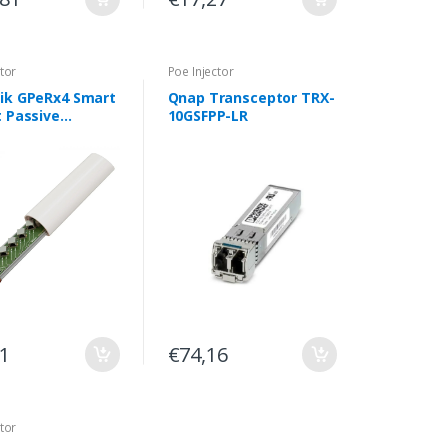
tor
Poe Injector
ik GPeRx4 Smart
Qnap Transceptor TRX-
t Passive
10GSFPP-LR
et Repetidor e
 PoE, gabinete
o
71
€74,16
tor