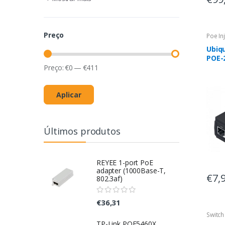
Preço
Poe In
Ubiq
POE-
Preço:
€
0
—
€
411
Aplicar
Últimos produtos
REYEE 1-port PoE
adapter (1000Base-T,
€7,
802.3af)
€36,31
Switch
TP-Link POE5460X